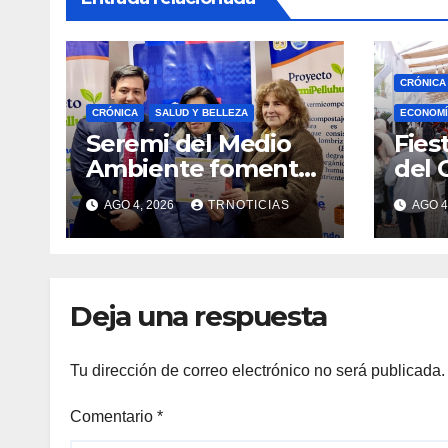
CRÓNICA
CRÓNICA
SALUD Y BELLEZA
ECONOMÍ
Seremi del Medio
Fies
Ambiente fomentó
del 
iniciativa de
fort
AGO 4, 2026
TRNOTICIAS
AGO 4
vermicompostaje
econ
domiciliario en
posi
Pelluhue
la ho
emp
Deja una respuesta
Tu dirección de correo electrónico no será publicada.
Comentario
*