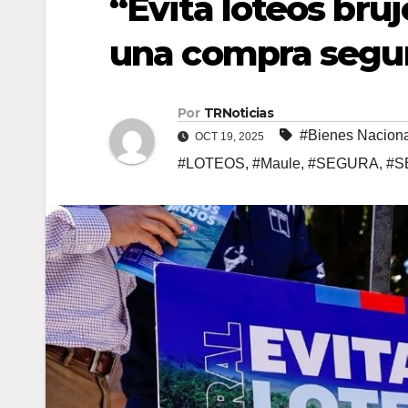
“Evita loteos bruj
una compra segu
Por
TRNoticias
#Bienes Nacion
OCT 19, 2025
#LOTEOS
,
#Maule
,
#SEGURA
,
#S