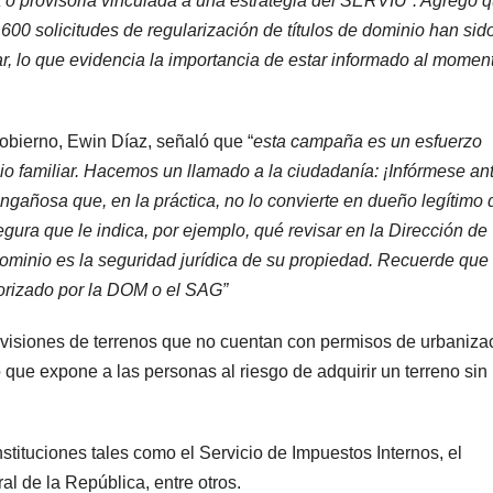
a o provisoria vinculada a una estrategia del SERVIU”. Agregó 
 600 solicitudes de regularización de títulos de dominio han sid
ar, lo que evidencia la importancia de estar informado al momen
obierno, Ewin Díaz, señaló que “
esta campaña es un esfuerzo
io familiar. Hacemos un llamado a la ciudadanía: ¡Infórmese an
engañosa que, en la práctica, no lo convierte en dueño legítimo 
egura que le indica, por ejemplo, qué revisar en la Dirección de
ominio es la seguridad jurídica de su propiedad. Recuerde que
torizado por la DOM o el SAG”
ivisiones de terrenos que no cuentan con permisos de urbaniza
 que expone a las personas al riesgo de adquirir un terreno sin
instituciones tales como el Servicio de Impuestos Internos, el
l de la República, entre otros.