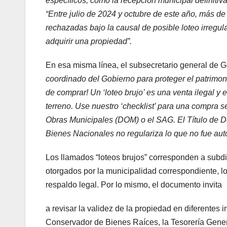
específicos, como la recepción municipal definitiv
“Entre julio de 2024 y octubre de este año, más de
rechazadas bajo la causal de posible loteo irregul
adquirir una propiedad”.
En esa misma línea, el subsecretario general de G
coordinado del Gobierno para proteger el patrimon
de comprar! Un ‘loteo brujo’ es una venta ilegal y 
terreno. Use nuestro ‘checklist’ para una compra s
Obras Municipales (DOM) o el SAG. El Título de D
Bienes Nacionales no regulariza lo que no fue au
Los llamados “loteos brujos” corresponden a subd
otorgados por la municipalidad correspondiente, lo
respaldo legal. Por lo mismo, el documento invita
a revisar la validez de la propiedad en diferentes 
Conservador de Bienes Raíces, la Tesorería Genera