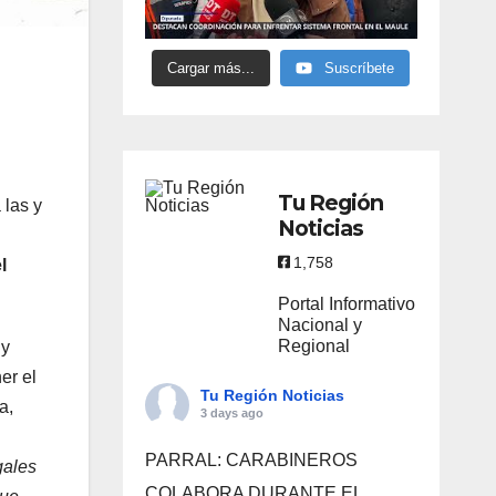
Cargar más...
Suscríbete
Tu Región
 las y
Noticias
1,758
l
Portal Informativo
Nacional y
Regional
 y
er el
Tu Región Noticias
a,
3 days ago
PARRAL: CARABINEROS
gales
COLABORA DURANTE EL