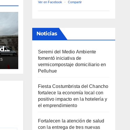
Ver en Facebook
·
Compartir
Noticias
ud
Seremi del Medio Ambiente
de
fomentó iniciativa de
AS
vermicompostaje domiciliario en
ra
Pelluhue
Fiesta Costumbrista del Chancho
fortalece la economía local con
positivo impacto en la hotelería y
el emprendimiento
Fortalecen la atención de salud
con la entrega de tres nuevas