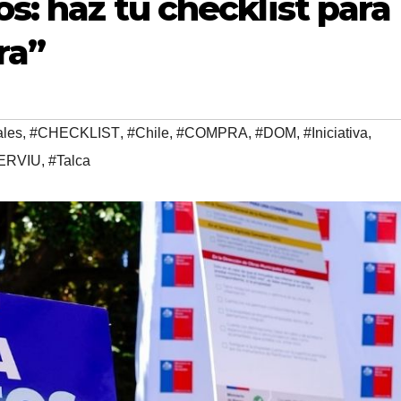
os: haz tu checklist para
ra”
ales
,
#CHECKLIST
,
#Chile
,
#COMPRA
,
#DOM
,
#Iniciativa
,
ERVIU
,
#Talca