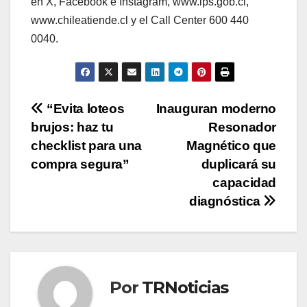
en X, Facebook e Instagram, www.ips.gob.cl,
www.chileatiende.cl y el Call Center 600 440
0040.
Navegación
“Evita loteos
Inauguran moderno
brujos: haz tu
Resonador
de
checklist para una
Magnético que
entradas
compra segura”
duplicará su
capacidad
diagnóstica
Por
TRNoticias