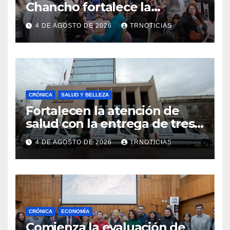
Chancho fortalece la
economía local con positivo
4 DE AGOSTO DE 2026
TRNOTICIAS
impacto en la hotelería y el
emprendimiento
CRÓNICA
SALUD Y BELLEZA
Fortalecen la atención de
salud con la entrega de tres
nuevas ambulancias para
4 DE AGOSTO DE 2026
TRNOTICIAS
Cauquenes y Sagrada Familia
CRÓNICA
ECONOMÍA
Comienza la evaluación de