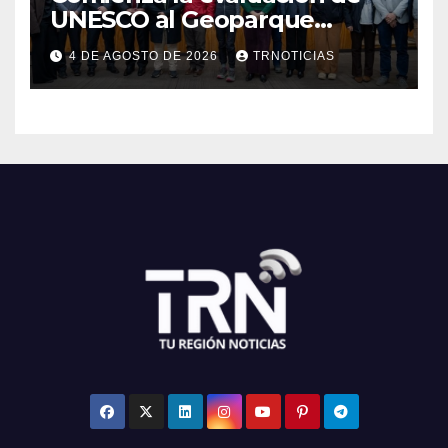
UNESCO al Geoparque
Aspirante Pillanmapu en el
4 DE AGOSTO DE 2026
TRNOTICIAS
Maule