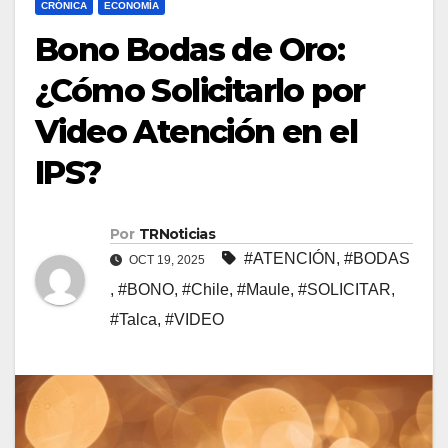
CRÓNICA
ECONOMÍA
Bono Bodas de Oro:
¿Cómo Solicitarlo por
Video Atención en el
IPS?
Por
TRNoticias
#ATENCIÓN
,
#BODAS
OCT 19, 2025
,
#BONO
,
#Chile
,
#Maule
,
#SOLICITAR
,
#Talca
,
#VIDEO