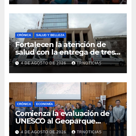
emprendimiento
CRÓNICA
SALUD Y BELLEZA
Fortalecen la atención de
salud con la entrega de tres
nuevas ambulancias para
4 DE AGOSTO DE 2026
TRNOTICIAS
Cauquenes y Sagrada Familia
CRÓNICA
ECONOMÍA
Comienza la evaluación de
UNESCO al Geoparque
Aspirante Pillanmapu en el
4 DE AGOSTO DE 2026
TRNOTICIAS