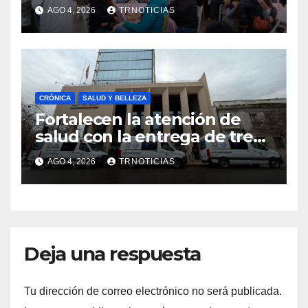
economía local con positivo
AGO 4, 2026
TRNOTICIAS
impacto en la hotelería y el
emprendimiento
CRÓNICA
SALUD Y BELLEZA
Fortalecen la atención de
salud con la entrega de tres
nuevas ambulancias para
AGO 4, 2026
TRNOTICIAS
Cauquenes y Sagrada Familia
Deja una respuesta
Tu dirección de correo electrónico no será publicada.