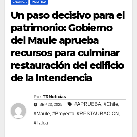
CRÓNICA
POLÍTICA
Un paso decisivo para el
patrimonio: Gobierno
del Maule aprueba
recursos para culminar
restauración del edificio
de la Intendencia
Por
TRNoticias
#APRUEBA
,
#Chile
,
SEP 23, 2025
#Maule
,
#Proyecto
,
#RESTAURACIÓN
,
#Talca