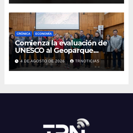
CRÓNICA
ECONOMÍA
Comienza la evaluación de
UNESCO al Geoparque
Aspirante Pillanmapu en el
4 DE AGOSTO DE 2026
TRNOTICIAS
Maule