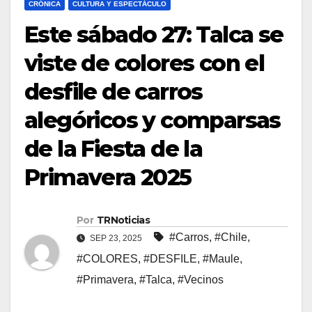
CRÓNICA
CULTURA Y ESPECTÁCULO
Este sábado 27: Talca se
viste de colores con el
desfile de carros
alegóricos y comparsas
de la Fiesta de la
Primavera 2025
Por
TRNoticias
#Carros
,
#Chile
,
SEP 23, 2025
#COLORES
,
#DESFILE
,
#Maule
,
#Primavera
,
#Talca
,
#Vecinos