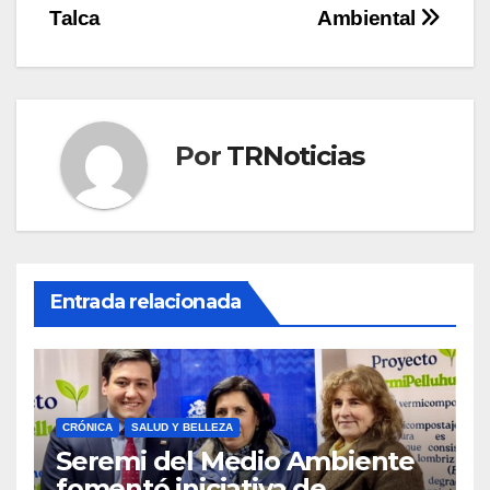
Talca
Ambiental
Por
TRNoticias
Entrada relacionada
CRÓNICA
SALUD Y BELLEZA
Seremi del Medio Ambiente
fomentó iniciativa de