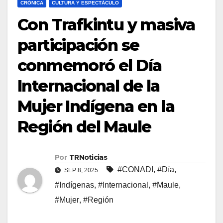
CRÓNICA
CULTURA Y ESPECTÁCULO
Con Trafkintu y masiva
participación se
conmemoró el Día
Internacional de la
Mujer Indígena en la
Región del Maule
Por
TRNoticias
#CONADI
,
#Día
,
SEP 8, 2025
#Indígenas
,
#Internacional
,
#Maule
,
#Mujer
,
#Región