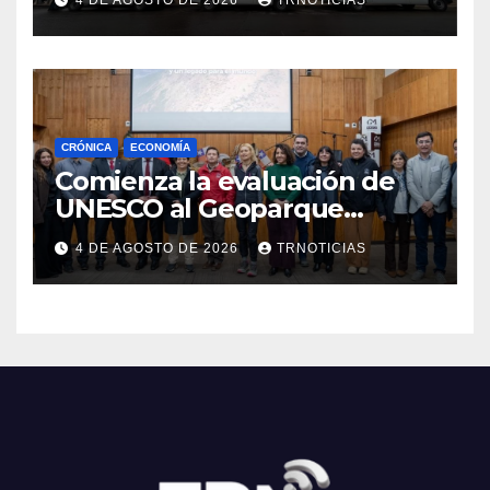
4 DE AGOSTO DE 2026
TRNOTICIAS
Cauquenes y Sagrada Familia
CRÓNICA
ECONOMÍA
Comienza la evaluación de
UNESCO al Geoparque
Aspirante Pillanmapu en el
4 DE AGOSTO DE 2026
TRNOTICIAS
Maule