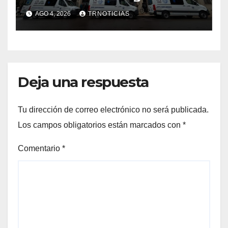
nuevas ambulancias para
AGO 4, 2026
TRNOTICIAS
Cauquenes y Sagrada Familia
Deja una respuesta
Tu dirección de correo electrónico no será publicada.
Los campos obligatorios están marcados con
*
Comentario
*