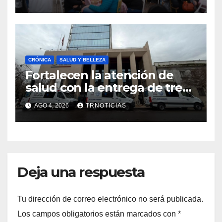
impacto en la hotelería y el
emprendimiento
CRÓNICA
SALUD Y BELLEZA
Fortalecen la atención de
salud con la entrega de tres
nuevas ambulancias para
AGO 4, 2026
TRNOTICIAS
Cauquenes y Sagrada Familia
Deja una respuesta
Tu dirección de correo electrónico no será publicada.
Los campos obligatorios están marcados con
*