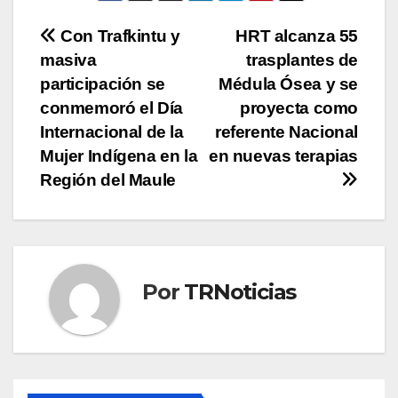
Navegación
Con Trafkintu y
HRT alcanza 55
masiva
trasplantes de
de
participación se
Médula Ósea y se
entradas
conmemoró el Día
proyecta como
Internacional de la
referente Nacional
Mujer Indígena en la
en nuevas terapias
Región del Maule
Por
TRNoticias