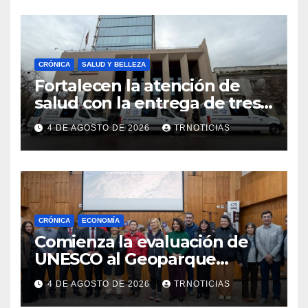
CRÓNICA
SALUD Y BELLEZA
Fortalecen la atención de
salud con la entrega de tres
nuevas ambulancias para
4 DE AGOSTO DE 2026
TRNOTICIAS
Cauquenes y Sagrada Familia
CRÓNICA
ECONOMÍA
Comienza la evaluación de
UNESCO al Geoparque
Aspirante Pillanmapu en el
4 DE AGOSTO DE 2026
TRNOTICIAS
Maule