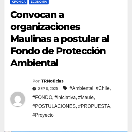
CRÓNICA
ECONOMÍA
Convocan a
organizaciones
Maulinas a postular al
Fondo de Protección
Ambiental
Por
TRNoticias
#Ambiental
,
#Chile
,
SEP 8, 2025
#FONDO
,
#Iniciativa
,
#Maule
,
#POSTULACIONES
,
#PROPUESTA
,
#Proyecto