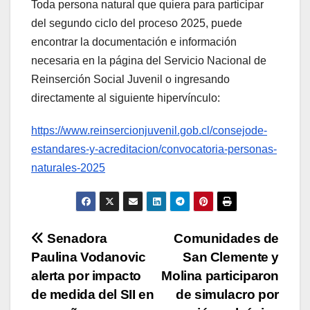
Toda persona natural que quiera para participar
del segundo ciclo del proceso 2025, puede
encontrar la documentación e información
necesaria en la página del Servicio Nacional de
Reinserción Social Juvenil o ingresando
directamente al siguiente hipervínculo:
https://www.reinsercionjuvenil.gob.cl/consejode-
estandares-y-acreditacion/convocatoria-personas-
naturales-2025
Navegación
Senadora
Comunidades de
Paulina Vodanovic
San Clemente y
de
alerta por impacto
Molina participaron
entradas
de medida del SII en
de simulacro por