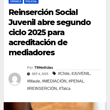
CRÓNICA
POLICIAL
Reinserción Social
Juvenil abre segundo
ciclo 2025 para
acreditación de
mediadores
Por
TRNoticias
#Chile
,
#JUVENIL
,
SEP 4, 2025
#Maule
,
#MEDIACIÓN
,
#PENAL
,
#REINSERCIÓN
,
#Talca