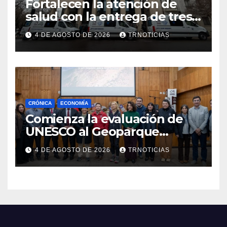
Fortalecen la atención de
salud con la entrega de tres
nuevas ambulancias para
4 DE AGOSTO DE 2026
TRNOTICIAS
Cauquenes y Sagrada Familia
CRÓNICA
ECONOMÍA
Comienza la evaluación de
UNESCO al Geoparque
Aspirante Pillanmapu en el
4 DE AGOSTO DE 2026
TRNOTICIAS
Maule