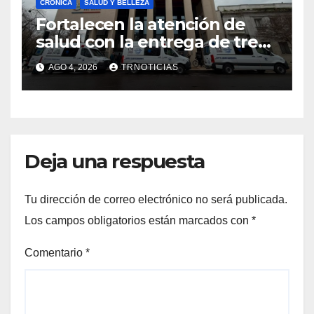
CRÓNICA
SALUD Y BELLEZA
Fortalecen la atención de
salud con la entrega de tres
nuevas ambulancias para
AGO 4, 2026
TRNOTICIAS
Cauquenes y Sagrada Familia
Deja una respuesta
Tu dirección de correo electrónico no será publicada.
Los campos obligatorios están marcados con
*
Comentario
*