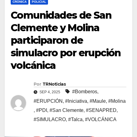
CRÓNICA
POLICIAL
Comunidades de San
Clemente y Molina
participaron de
simulacro por erupción
volcánica
Por
TRNoticias
#Bomberos
,
SEP 4, 2025
#ERUPCIÓN
,
#Iniciativa
,
#Maule
,
#Molina
,
#PDI
,
#San Clemente
,
#SENAPRED
,
#SIMULACRO
,
#Talca
,
#VOLCÁNICA