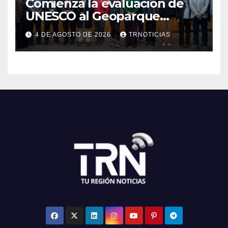
Comienza la evaluación de
UNESCO al Geoparque
Aspirante Pillanmapu en el
4 DE AGOSTO DE 2026
TRNOTICIAS
Maule