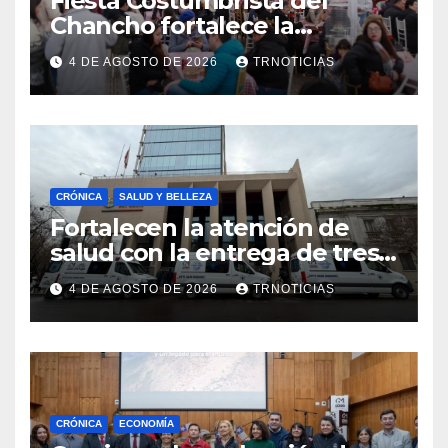
Fiesta Costumbrista del
Chancho fortalece la
economía local con positivo
4 DE AGOSTO DE 2026
TRNOTICIAS
impacto en la hotelería y el
emprendimiento
CRÓNICA
SALUD Y BELLEZA
Fortalecen la atención de
salud con la entrega de tres
nuevas ambulancias para
4 DE AGOSTO DE 2026
TRNOTICIAS
Cauquenes y Sagrada Familia
CRÓNICA
ECONOMÍA