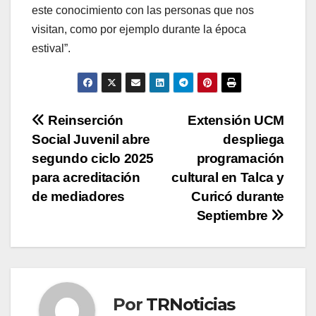
este conocimiento con las personas que nos
visitan, como por ejemplo durante la época
estival”.
Navegación
Reinserción
Extensión UCM
Social Juvenil abre
despliega
de
segundo ciclo 2025
programación
entradas
para acreditación
cultural en Talca y
de mediadores
Curicó durante
Septiembre
Por
TRNoticias