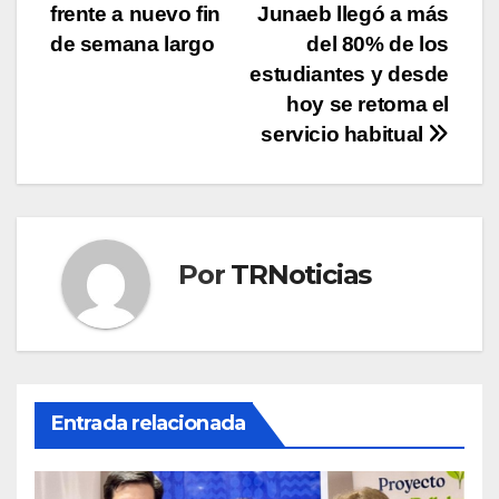
de
frente a nuevo fin
Junaeb llegó a más
entradas
de semana largo
del 80% de los
estudiantes y desde
hoy se retoma el
servicio habitual
Por
TRNoticias
Entrada relacionada