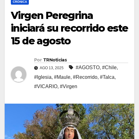
CRÓNICA
Virgen Peregrina
iniciará su recorrido este
15 de agosto
Por
TRNoticias
#AGOSTO
,
#Chile
,
AGO 13, 2025
#Iglesia
,
#Maule
,
#Recorrido
,
#Talca
,
#VICARIO
,
#Virgen