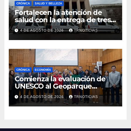
CRÓNICA
SALUD Y BELLEZA
Fortalecen la atención de
salud con la entrega de tres
nuevas ambulancias para
4 DE AGOSTO DE 2026
TRNOTICIAS
Cauquenes y Sagrada Familia
CRÓNICA
ECONOMÍA
Comienza la evaluación de
UNESCO al Geoparque
Aspirante Pillanmapu en el
4 DE AGOSTO DE 2026
TRNOTICIAS
Maule