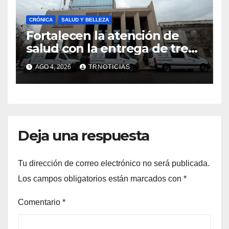
CRÓNICA
SALUD Y BELLEZA
Fortalecen la atención de
salud con la entrega de tres
nuevas ambulancias para
AGO 4, 2026
TRNOTICIAS
Cauquenes y Sagrada Familia
Deja una respuesta
Tu dirección de correo electrónico no será publicada.
Los campos obligatorios están marcados con
*
Comentario
*