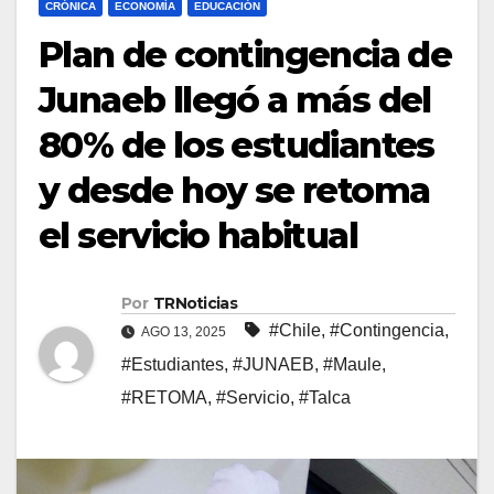
CRÓNICA
ECONOMÍA
EDUCACIÓN
Plan de contingencia de
Junaeb llegó a más del
80% de los estudiantes
y desde hoy se retoma
el servicio habitual
Por
TRNoticias
#Chile
,
#Contingencia
,
AGO 13, 2025
#Estudiantes
,
#JUNAEB
,
#Maule
,
#RETOMA
,
#Servicio
,
#Talca