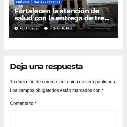
CRÓNICA
SALUD Y BELLEZA
Fortalecen la atención de
salud con la entrega de tres
nuevas ambulancias para
AGO 4, 2026
TRNOTICIAS
Cauquenes y Sagrada Familia
Deja una respuesta
Tu dirección de correo electrónico no será publicada.
Los campos obligatorios están marcados con
*
Comentario
*