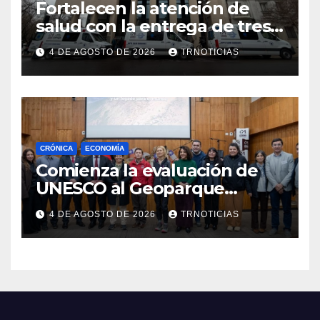
Fortalecen la atención de
salud con la entrega de tres
nuevas ambulancias para
4 DE AGOSTO DE 2026
TRNOTICIAS
Cauquenes y Sagrada Familia
CRÓNICA
ECONOMÍA
Comienza la evaluación de
UNESCO al Geoparque
Aspirante Pillanmapu en el
4 DE AGOSTO DE 2026
TRNOTICIAS
Maule