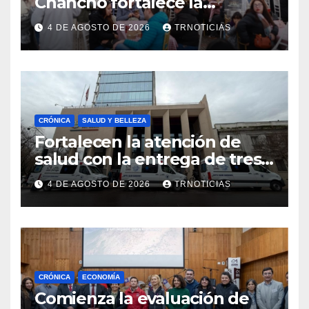
Chancho fortalece la
economía local con positivo
4 DE AGOSTO DE 2026
TRNOTICIAS
impacto en la hotelería y el
emprendimiento
CRÓNICA
SALUD Y BELLEZA
Fortalecen la atención de
salud con la entrega de tres
nuevas ambulancias para
4 DE AGOSTO DE 2026
TRNOTICIAS
Cauquenes y Sagrada Familia
CRÓNICA
ECONOMÍA
Comienza la evaluación de