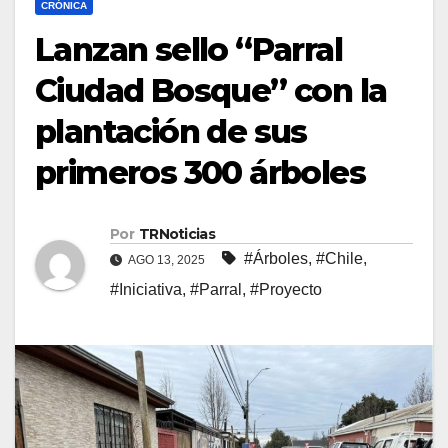
CRÓNICA
Lanzan sello “Parral
Ciudad Bosque” con la
plantación de sus
primeros 300 árboles
Por
TRNoticias
#Árboles
,
#Chile
,
AGO 13, 2025
#Iniciativa
,
#Parral
,
#Proyecto