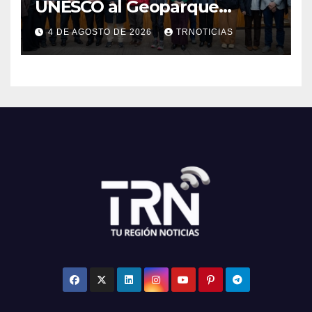
UNESCO al Geoparque
Aspirante Pillanmapu en el
4 DE AGOSTO DE 2026
TRNOTICIAS
Maule