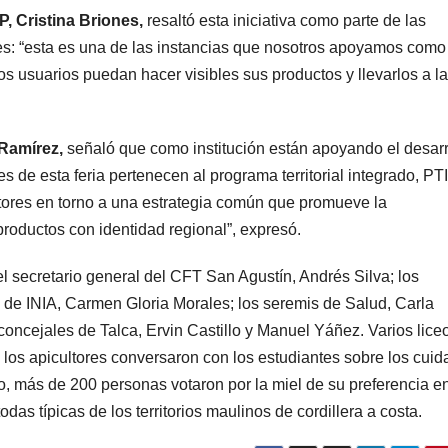
P, Cristina Briones,
resaltó esta iniciativa como parte de las
res: “esta es una de las instancias que nosotros apoyamos como
os usuarios puedan hacer visibles sus productos y llevarlos a l
 Ramírez,
señaló que como institución están apoyando el desarr
s de esta feria pertenecen al programa territorial integrado, PTI
ctores en torno a una estrategia común que promueve la
productos con identidad regional”, expresó.
l secretario general del CFT San Agustín, Andrés Silva; los
 de INIA, Carmen Gloria Morales; los seremis de Salud, Carla
concejales de Talca, Ervin Castillo y Manuel Yáñez. Varios lice
e los apicultores conversaron con los estudiantes sobre los cui
o, más de 200 personas votaron por la miel de su preferencia en
das típicas de los territorios maulinos de cordillera a costa.