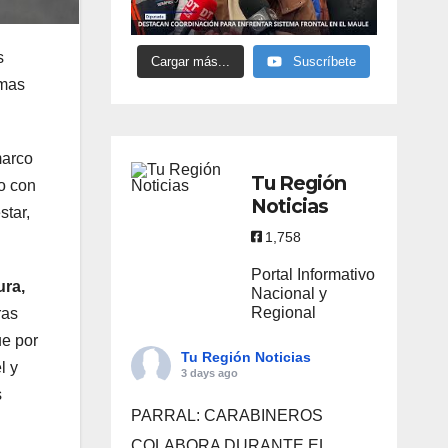
s
Cargar más...
Suscríbete
rmas
marco
Tu Región
do con
Noticias
star,
1,758
Portal Informativo
ura,
Nacional y
Regional
ras
ue por
Tu Región Noticias
l y
3 days ago
s
PARRAL: CARABINEROS
COLABORA DURANTE EL