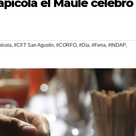
 apícola el Maule celebró
ícola
,
#CFT San Agustín
,
#CORFO
,
#Día
,
#Feria
,
#INDAP
,