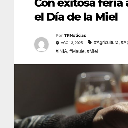
Con exitosa feria
el Día de la Miel
Por
TRNoticias
#Agricultura
,
#Ap
AGO 13, 2025
#INIA
,
#Maule
,
#Miel