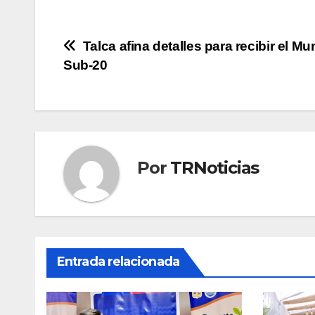
Navegación
Talca afina detalles para recibir el Mu
Sub-20
de
entradas
Por
TRNoticias
Entrada relacionada