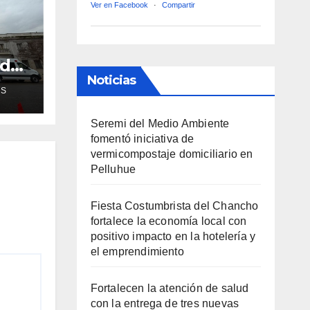
Ver en Facebook
·
Compartir
ud
de
Noticias
AS
ra
Seremi del Medio Ambiente
fomentó iniciativa de
vermicompostaje domiciliario en
Pelluhue
Fiesta Costumbrista del Chancho
fortalece la economía local con
positivo impacto en la hotelería y
el emprendimiento
Fortalecen la atención de salud
con la entrega de tres nuevas