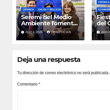
CRÓNICA
CRÓNICA
SALUD Y BELLEZA
ECONOMÍ
Seremi del Medio
Fies
Ambiente fomentó
del 
iniciativa de
fort
AGO 4, 2026
TRNOTICIAS
AGO 4
vermicompostaje
econ
domiciliario en
posi
Pelluhue
la ho
emp
Deja una respuesta
Tu dirección de correo electrónico no será publicada.
Comentario
*