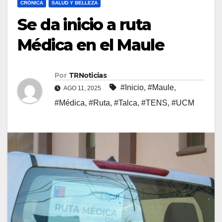
CRÓNICA
SALUD Y BELLEZA
Se da inicio a ruta
Médica en el Maule
Por
TRNoticias
#Inicio
,
#Maule
,
AGO 11, 2025
#Médica
,
#Ruta
,
#Talca
,
#TENS
,
#UCM