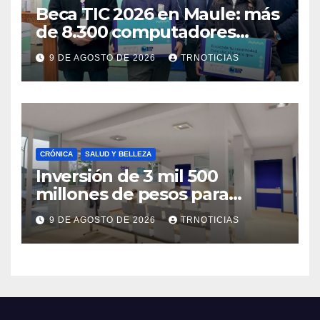
Beca TIC 2026 en Maule: más
de 8.300 computadores
están siendo entregados en
9 DE AGOSTO DE 2026
TRNOTICIAS
la región
CRÓNICA
SALUD Y BELLEZA
Inversión de 3 mil 500
millones de pesos para
mejorar el Cesfam
9 DE AGOSTO DE 2026
TRNOTICIAS
Astaburuaga