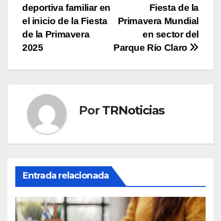
deportiva familiar en
Fiesta de la
de
el inicio de la Fiesta
Primavera Mundial
entradas
de la Primavera
en sector del
2025
Parque Río Claro
Por
TRNoticias
Entrada relacionada