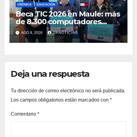
CRÓNICA
EDUCACIÓN
Beca TIC 2026 en Maule: más
de 8.300 computadores
están siendo entregados en
AGO 9, 2026
TRNOTICIAS
la región
Deja una respuesta
Tu dirección de correo electrónico no será publicada.
Los campos obligatorios están marcados con
*
Comentario
*