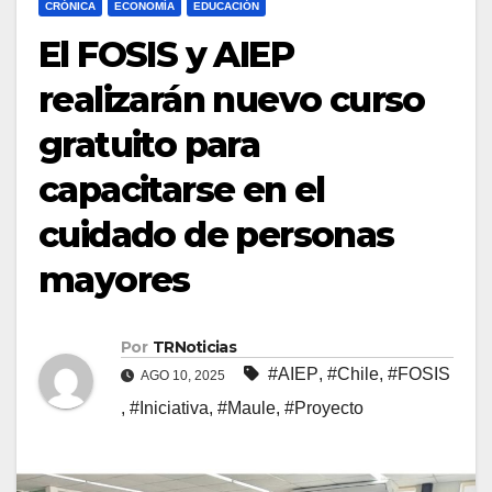
CRÓNICA
ECONOMÍA
EDUCACIÓN
El FOSIS y AIEP
realizarán nuevo curso
gratuito para
capacitarse en el
cuidado de personas
mayores
Por
TRNoticias
#AIEP
,
#Chile
,
#FOSIS
AGO 10, 2025
,
#Iniciativa
,
#Maule
,
#Proyecto