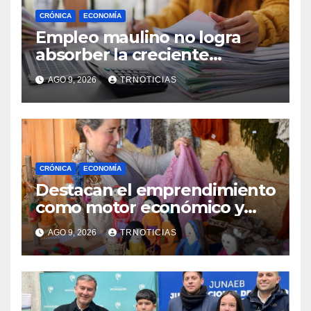
CRÓNICA
ECONOMÍA
Empleo maulino no logra
absorber la creciente
demanda por trabajo
AGO 9, 2026
TRNOTICIAS
CRÓNICA
ECONOMÍA
Destacan el emprendimiento
como motor económico y
anuncia fortalecer apoyos
AGO 9, 2026
TRNOTICIAS
para empleo autónomo