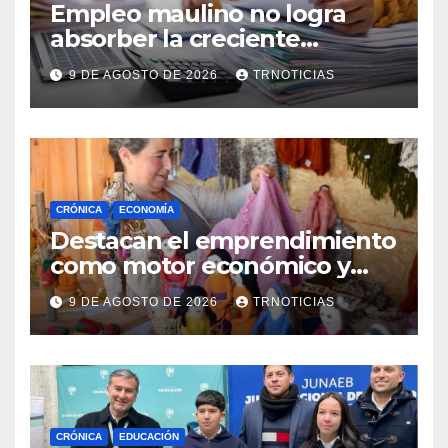
Empleo maulino no logra
absorber la creciente
demanda por trabajo
9 DE AGOSTO DE 2026
TRNOTICIAS
CRÓNICA
ECONOMÍA
Destacan el emprendimiento
como motor económico y
anuncia fortalecer apoyos
9 DE AGOSTO DE 2026
TRNOTICIAS
para empleo autónomo
CRÓNICA
EDUCACIÓN