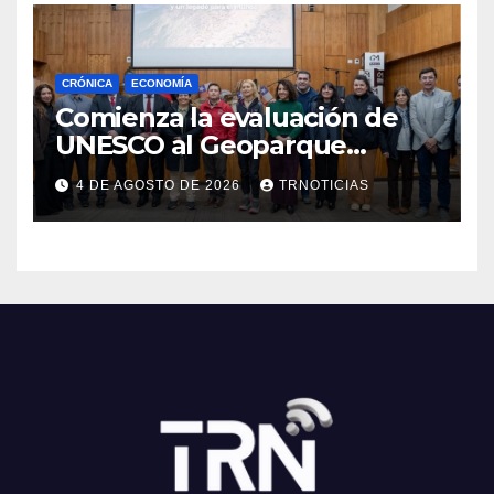
CRÓNICA
ECONOMÍA
Comienza la evaluación de
UNESCO al Geoparque
Aspirante Pillanmapu en el
4 DE AGOSTO DE 2026
TRNOTICIAS
Maule