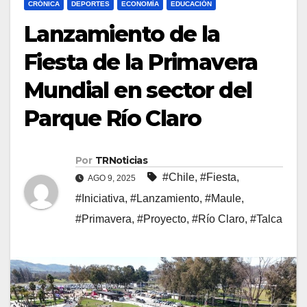
CRÓNICA
DEPORTES
ECONOMÍA
EDUCACIÓN
Lanzamiento de la
Fiesta de la Primavera
Mundial en sector del
Parque Río Claro
Por
TRNoticias
#Chile
,
#Fiesta
,
AGO 9, 2025
#Iniciativa
,
#Lanzamiento
,
#Maule
,
#Primavera
,
#Proyecto
,
#Río Claro
,
#Talca