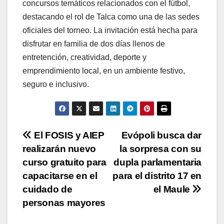
concursos temáticos relacionados con el fútbol,
destacando el rol de Talca como una de las sedes
oficiales del torneo. La invitación está hecha para
disfrutar en familia de dos días llenos de
entretención, creatividad, deporte y
emprendimiento local, en un ambiente festivo,
seguro e inclusivo.
Navegación
El FOSIS y AIEP
Evópoli busca dar
realizarán nuevo
la sorpresa con su
de
curso gratuito para
dupla parlamentaria
entradas
capacitarse en el
para el distrito 17 en
cuidado de
el Maule
personas mayores