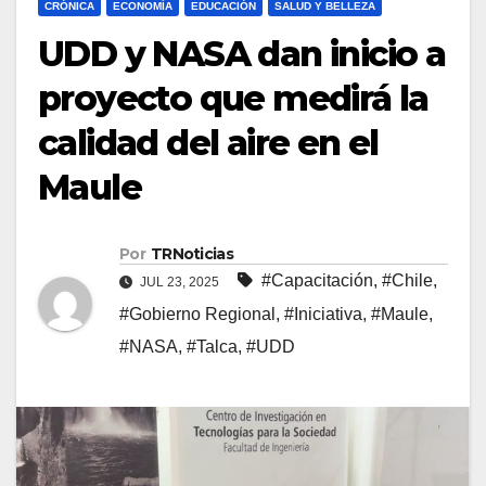
CRÓNICA
ECONOMÍA
EDUCACIÓN
SALUD Y BELLEZA
UDD y NASA dan inicio a
proyecto que medirá la
calidad del aire en el
Maule
Por
TRNoticias
#Capacitación
,
#Chile
,
JUL 23, 2025
#Gobierno Regional
,
#Iniciativa
,
#Maule
,
#NASA
,
#Talca
,
#UDD