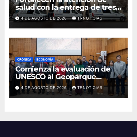
salud con la entrega de tres
nuevas ambulancias para
4 DE AGOSTO DE 2026
TRNOTICIAS
Cauquenes y Sagrada Familia
CRÓNICA
ECONOMÍA
Comienza la evaluación de
UNESCO al Geoparque
Aspirante Pillanmapu en el
4 DE AGOSTO DE 2026
TRNOTICIAS
Maule