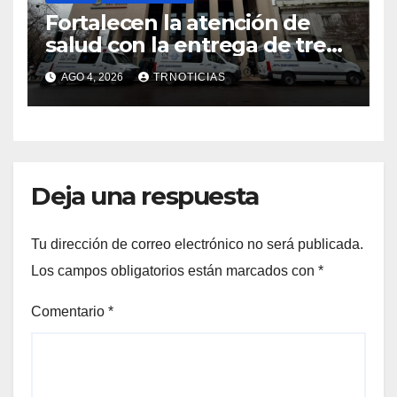
Fortalecen la atención de
salud con la entrega de tres
nuevas ambulancias para
AGO 4, 2026
TRNOTICIAS
Cauquenes y Sagrada Familia
Deja una respuesta
Tu dirección de correo electrónico no será publicada.
Los campos obligatorios están marcados con
*
Comentario
*