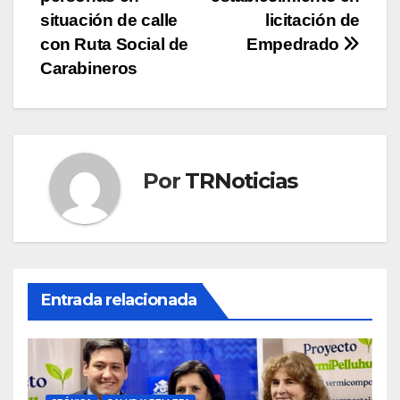
entradas
situación de calle
licitación de
con Ruta Social de
Empedrado
Carabineros
Por
TRNoticias
Entrada relacionada