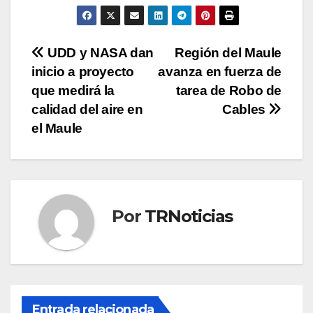
Navegación
UDD y NASA dan
Región del Maule
inicio a proyecto
avanza en fuerza de
de
que medirá la
tarea de Robo de
entradas
calidad del aire en
Cables
el Maule
Por
TRNoticias
Entrada relacionada