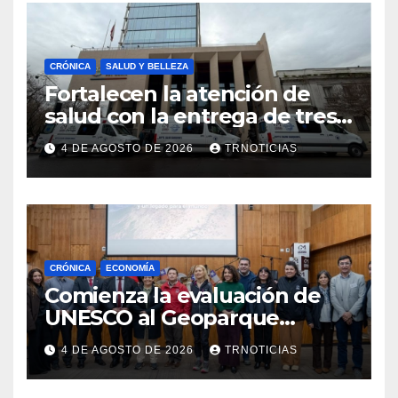
CRÓNICA
SALUD Y BELLEZA
Fortalecen la atención de
salud con la entrega de tres
nuevas ambulancias para
4 DE AGOSTO DE 2026
TRNOTICIAS
Cauquenes y Sagrada Familia
CRÓNICA
ECONOMÍA
Comienza la evaluación de
UNESCO al Geoparque
Aspirante Pillanmapu en el
4 DE AGOSTO DE 2026
TRNOTICIAS
Maule