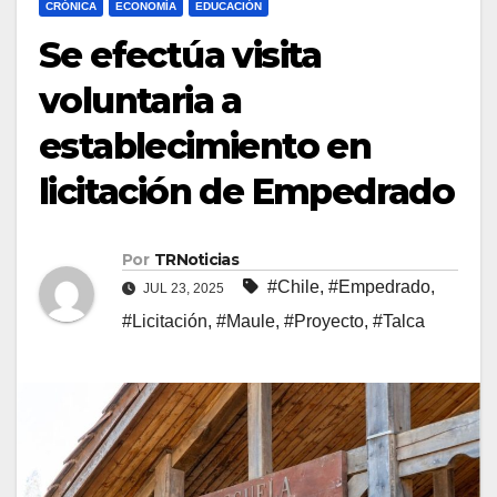
CRÓNICA
ECONOMÍA
EDUCACIÓN
Se efectúa visita
voluntaria a
establecimiento en
licitación de Empedrado
Por
TRNoticias
#Chile
,
#Empedrado
,
JUL 23, 2025
#Licitación
,
#Maule
,
#Proyecto
,
#Talca