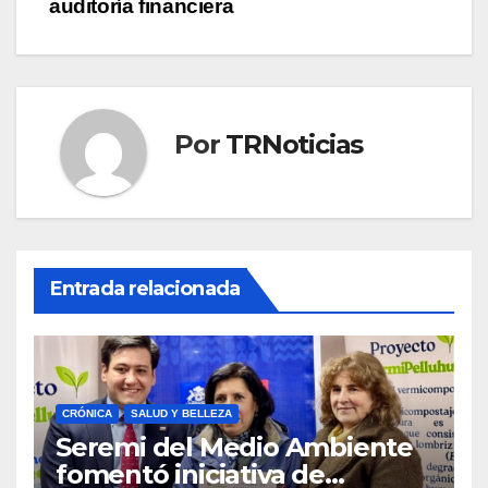
auditoría financiera
Por
TRNoticias
Entrada relacionada
CRÓNICA
SALUD Y BELLEZA
Seremi del Medio Ambiente
fomentó iniciativa de