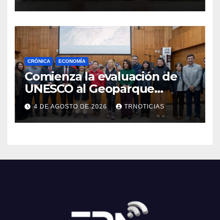
Cauquenes y Sagrada Familia
CRÓNICA
ECONOMÍA
Comienza la evaluación de
UNESCO al Geoparque
Aspirante Pillanmapu en el
4 DE AGOSTO DE 2026
TRNOTICIAS
Maule