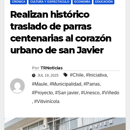
CRÓNICA
CULTURA Y ESPECTÁCULO
ECONOMÍA
EDUCACIÓN
Realizan histórico
traslado de parras
centenarias al corazón
urbano de san Javier
Por
TRNoticias
#Chile
,
#Iniciativa
,
JUL 19, 2025
#Maule
,
#Municipalidad
,
#Parras
,
#Proyecto
,
#San javier
,
#Unesco
,
#Viñedo
,
#Vitivinícola