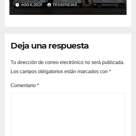
nuevas ambulancias para
AGO 4, 2026
TRNOTICIAS
Cauquenes y Sagrada Familia
Deja una respuesta
Tu dirección de correo electrónico no será publicada.
Los campos obligatorios están marcados con
*
Comentario
*