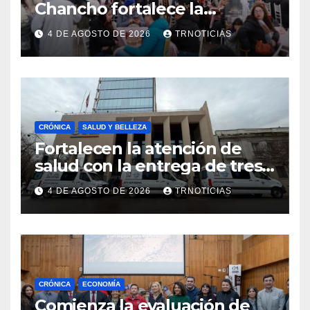
Chancho fortalece la
economía local con positivo
4 DE AGOSTO DE 2026
TRNOTICIAS
impacto en la hotelería y el
emprendimiento
CRÓNICA
SALUD Y BELLEZA
Fortalecen la atención de
salud con la entrega de tres
nuevas ambulancias para
4 DE AGOSTO DE 2026
TRNOTICIAS
Cauquenes y Sagrada Familia
CRÓNICA
ECONOMÍA
Comienza la evaluación de