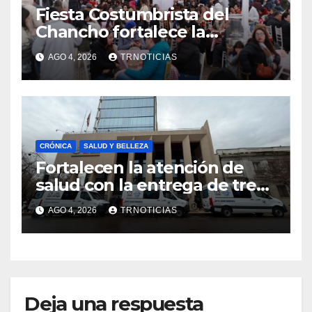
Fiesta Costumbrista del
Chancho fortalece la
economía local con positivo
AGO 4, 2026
TRNOTICIAS
impacto en la hotelería y el
emprendimiento
CRÓNICA
SALUD Y BELLEZA
Fortalecen la atención de
salud con la entrega de tres
nuevas ambulancias para
AGO 4, 2026
TRNOTICIAS
Cauquenes y Sagrada Familia
Deja una respuesta