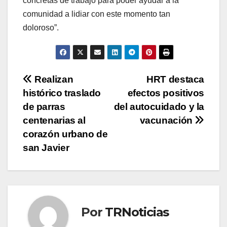
concretas de trabajo para poder ayudar a la
comunidad a lidiar con este momento tan
doloroso”.
Navegación
Realizan
HRT destaca
histórico traslado
efectos positivos
de
de parras
del autocuidado y la
entradas
centenarias al
vacunación
corazón urbano de
san Javier
Por
TRNoticias