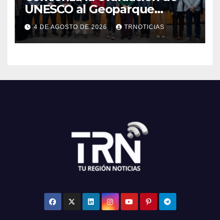
UNESCO al Geoparque
Aspirante Pillanmapu en el
4 DE AGOSTO DE 2026
TRNOTICIAS
Maule