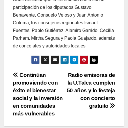
participación de los diputados Gustavo
Benavente, Consuelo Veloso y Juan Antonio
Coloma; los consejeros regionales Ismael
Fuentes, Pablo Gutiérrez, Alamiro Garrido, Cecilia
Parham, Mirtha Segura y Paola Guajardo, además
de concejales y autoridades locales.
Navegación
Continúan
Radio emisoras de
promoviendo con
la U.Talca cumplen
de
éxito el bienestar
50 años y lo festeja
entradas
social y la inversión
con concierto
en comunidades
gratuito
más vulnerables