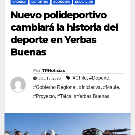
CRÓNICA
DEPORTES
ECONOMÍA
EDUCACIÓN
Nuevo polideportivo
cambiará la historia del
deporte en Yerbas
Buenas
Por
TRNoticias
#Chile
,
#Deporte
,
JUL 15, 2025
#Gobierno Regional
,
#Iniciativa
,
#Maule
,
#Proyecto
,
#Talca
,
#Yerbas Buenas