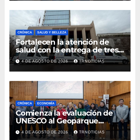
emprendimiento
CRÓNICA
SALUD Y BELLEZA
Fortalecen la atención de
salud con la entrega de tres
nuevas ambulancias para
4 DE AGOSTO DE 2026
TRNOTICIAS
Cauquenes y Sagrada Familia
CRÓNICA
ECONOMÍA
Comienza la evaluación de
UNESCO al Geoparque
Aspirante Pillanmapu en el
4 DE AGOSTO DE 2026
TRNOTICIAS
Maule