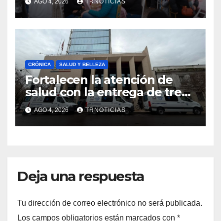
AGO 4, 2026
TRNOTICIAS
impacto en la hotelería y el
emprendimiento
CRÓNICA
SALUD Y BELLEZA
Fortalecen la atención de
salud con la entrega de tres
nuevas ambulancias para
AGO 4, 2026
TRNOTICIAS
Cauquenes y Sagrada Familia
Deja una respuesta
Tu dirección de correo electrónico no será publicada.
Los campos obligatorios están marcados con
*