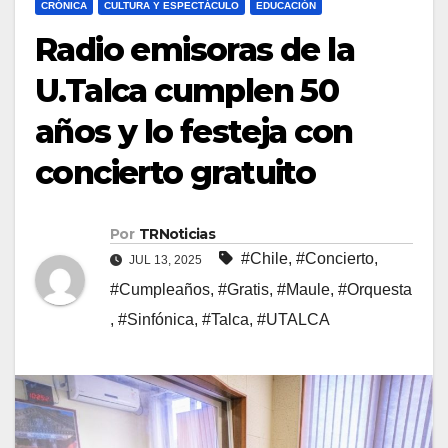
CRÓNICA
CULTURA Y ESPECTÁCULO
EDUCACIÓN
Radio emisoras de la
U.Talca cumplen 50
años y lo festeja con
concierto gratuito
Por
TRNoticias
#Chile
,
#Concierto
,
JUL 13, 2025
#Cumpleaños
,
#Gratis
,
#Maule
,
#Orquesta
,
#Sinfónica
,
#Talca
,
#UTALCA