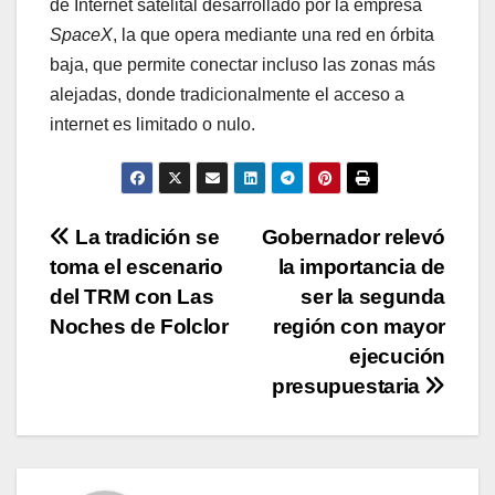
de Internet satelital desarrollado por la empresa
SpaceX
, la que opera mediante una red en órbita
baja, que permite conectar incluso las zonas más
alejadas, donde tradicionalmente el acceso a
internet es limitado o nulo.
Navegación
La tradición se
Gobernador relevó
toma el escenario
la importancia de
de
del TRM con Las
ser la segunda
entradas
Noches de Folclor
región con mayor
ejecución
presupuestaria