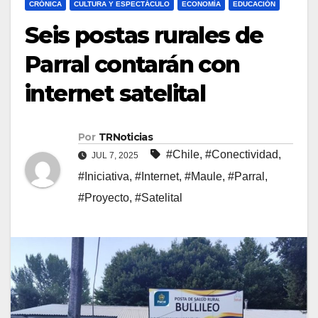
CRÓNICA
CULTURA Y ESPECTÁCULO
ECONOMÍA
EDUCACIÓN
Seis postas rurales de
Parral contarán con
internet satelital
Por
TRNoticias
#Chile
,
#Conectividad
,
JUL 7, 2025
#Iniciativa
,
#Internet
,
#Maule
,
#Parral
,
#Proyecto
,
#Satelital