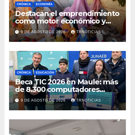
CRÓNICA
ECONOMÍA
Destacan el emprendimiento
como motor económico y
anuncia fortalecer apoyos
9 DE AGOSTO DE 2026
TRNOTICIAS
para empleo autónomo
CRÓNICA
EDUCACIÓN
Beca TIC 2026 en Maule: más
de 8.300 computadores
están siendo entregados en
9 DE AGOSTO DE 2026
TRNOTICIAS
la región