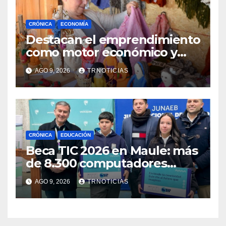
CRÓNICA
ECONOMÍA
Destacan el emprendimiento
como motor económico y
anuncia fortalecer apoyos
AGO 9, 2026
TRNOTICIAS
para empleo autónomo
CRÓNICA
EDUCACIÓN
Beca TIC 2026 en Maule: más
de 8.300 computadores
están siendo entregados en
AGO 9, 2026
TRNOTICIAS
la región