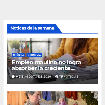
Noticas de la semana
CRÓNICA
ECONOMÍA
Empleo maulino no logra
absorber la creciente
demanda por trabajo
9 DE AGOSTO DE 2026
TRNOTICIAS