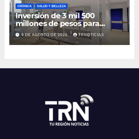
CRÓNICA
SALUD Y BELLEZA
Inversión de 3 mil 500
millones de pesos para
mejorar el Cesfam
9 DE AGOSTO DE 2026
TRNOTICIAS
Astaburuaga