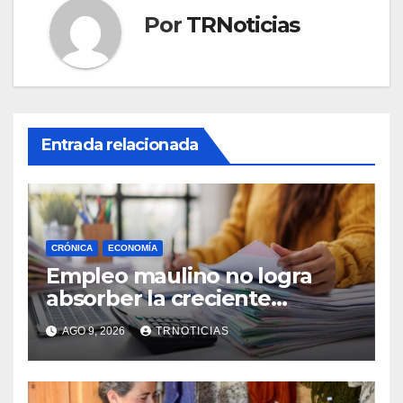
Por
TRNoticias
Entrada relacionada
CRÓNICA
ECONOMÍA
Empleo maulino no logra
absorber la creciente
demanda por trabajo
AGO 9, 2026
TRNOTICIAS