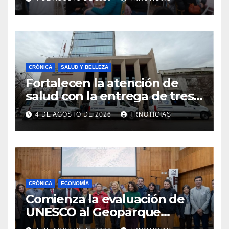
impacto en la hotelería y el
emprendimiento
CRÓNICA
SALUD Y BELLEZA
Fortalecen la atención de
salud con la entrega de tres
nuevas ambulancias para
4 DE AGOSTO DE 2026
TRNOTICIAS
Cauquenes y Sagrada Familia
CRÓNICA
ECONOMÍA
Comienza la evaluación de
UNESCO al Geoparque
Aspirante Pillanmapu en el