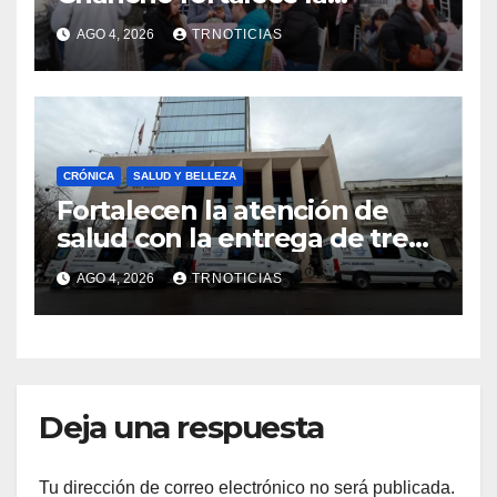
economía local con positivo
AGO 4, 2026
TRNOTICIAS
impacto en la hotelería y el
emprendimiento
CRÓNICA
SALUD Y BELLEZA
Fortalecen la atención de
salud con la entrega de tres
nuevas ambulancias para
AGO 4, 2026
TRNOTICIAS
Cauquenes y Sagrada Familia
Deja una respuesta
Tu dirección de correo electrónico no será publicada.