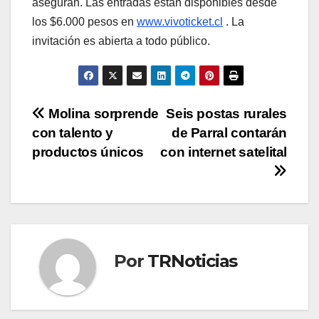
aseguran. Las entradas están disponibles desde
los $6.000 pesos en
www.vivoticket.cl
. La
invitación es abierta a todo público.
Navegación
Molina sorprende
Seis postas rurales
con talento y
de Parral contarán
de
productos únicos
con internet satelital
entradas
Por
TRNoticias