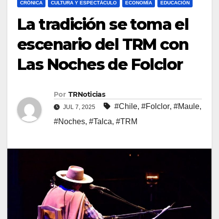
CRÓNICA
CULTURA Y ESPECTÁCULO
ECONOMÍA
EDUCACIÓN
La tradición se toma el
escenario del TRM con
Las Noches de Folclor
Por
TRNoticias
#Chile
,
#Folclor
,
#Maule
,
JUL 7, 2025
#Noches
,
#Talca
,
#TRM