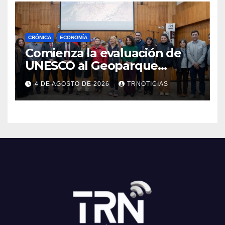
CRÓNICA
ECONOMÍA
Comienza la evaluación de
UNESCO al Geoparque
Aspirante Pillanmapu en el
4 DE AGOSTO DE 2026
TRNOTICIAS
Maule