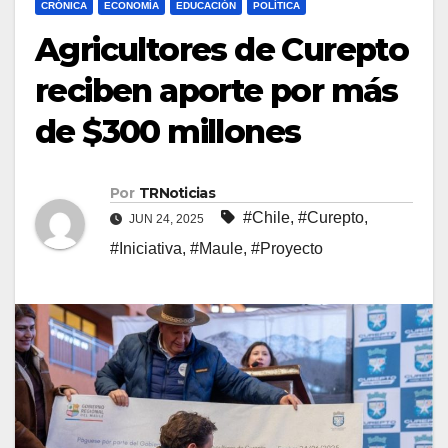
CRÓNICA
ECONOMÍA
EDUCACIÓN
POLÍTICA
Agricultores de Curepto
reciben aporte por más
de $300 millones
Por
TRNoticias
#Chile
,
#Curepto
,
JUN 24, 2025
#Iniciativa
,
#Maule
,
#Proyecto