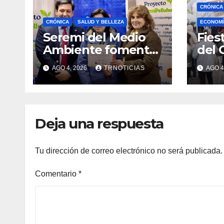
CRÓNICA
CRÓNICA
SALUD Y BELLEZA
ECONOMÍ
Seremi del Medio
Fies
Ambiente fomentó
del 
iniciativa de
fort
AGO 4, 2026
TRNOTICIAS
AGO 4
vermicompostaje
econ
domiciliario en
posi
Pelluhue
la ho
emp
Deja una respuesta
Tu dirección de correo electrónico no será publicada.
Comentario
*