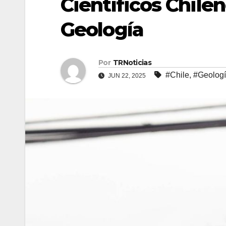
Científicos Chile
Geología
Por
TRNoticias
#Chile
,
#Geolog
JUN 22, 2025