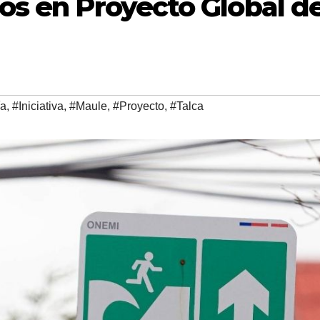
nos en Proyecto Global d
ía
,
#Iniciativa
,
#Maule
,
#Proyecto
,
#Talca