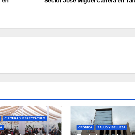
f en
Sector José Miguel Carrera en Ta
CULTURA Y ESPECTÁCULO
A
CRÓNICA
SALUD Y BELLEZA