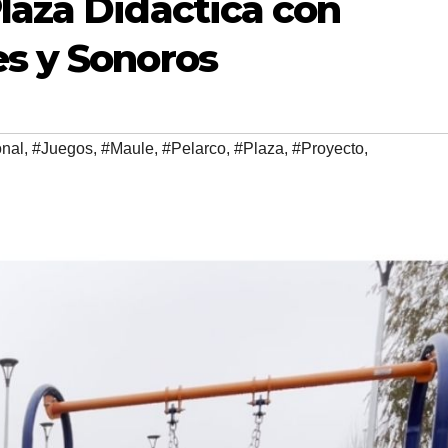
laza Didáctica con
es y Sonoros
nal
,
#Juegos
,
#Maule
,
#Pelarco
,
#Plaza
,
#Proyecto
,