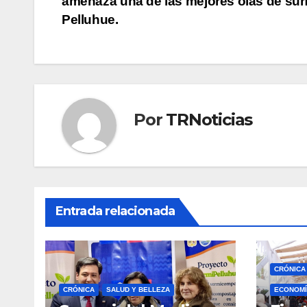
amenaza una de las mejores olas de sur
de
Pelluhue.
entradas
Por
TRNoticias
Entrada relacionada
CRÓNICA
CRÓNICA
SALUD Y BELLEZA
ECONOMÍ