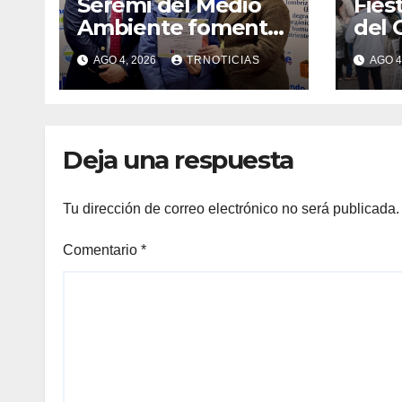
Seremi del Medio
Fies
Ambiente fomentó
del 
iniciativa de
fort
AGO 4, 2026
TRNOTICIAS
AGO 4
vermicompostaje
econ
domiciliario en
posi
Pelluhue
la ho
emp
Deja una respuesta
Tu dirección de correo electrónico no será publicada.
Comentario
*