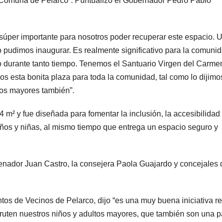
la Comuna de Pelarco”. Puntualizó el Gobernador Pedro Pablo
 súper importante para nosotros poder recuperar este espacio. 
 pudimos inaugurar. Es realmente significativo para la comuni
 durante tanto tiempo. Tenemos el Santuario Virgen del Carme
mos esta bonita plaza para toda la comunidad, tal como lo dijimo
ltos mayores también”.
4 m² y fue diseñada para fomentar la inclusión, la accesibilidad
 niños y niñas, al mismo tiempo que entrega un espacio seguro y
enador Juan Castro, la consejera Paola Guajardo y concejales 
os de Vecinos de Pelarco, dijo “es una muy buena iniciativa re
ruten nuestros niños y adultos mayores, que también son una p