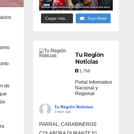
pacios
Cargar más...
Suscríbete
torno
Tu Región
Noticias
onto
1,758
Portal Informativo
ón de
Nacional y
Regional
que
ión
Tu Región Noticias
n
2 days ago
PARRAL: CARABINEROS
ra
COLABORA DURANTE EL