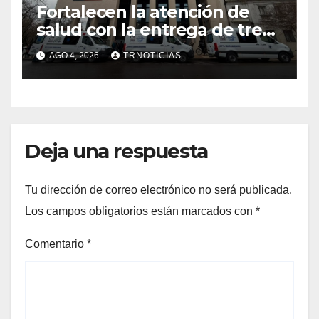
Fortalecen la atención de
salud con la entrega de tres
nuevas ambulancias para
AGO 4, 2026
TRNOTICIAS
Cauquenes y Sagrada Familia
Deja una respuesta
Tu dirección de correo electrónico no será publicada.
Los campos obligatorios están marcados con
*
Comentario
*