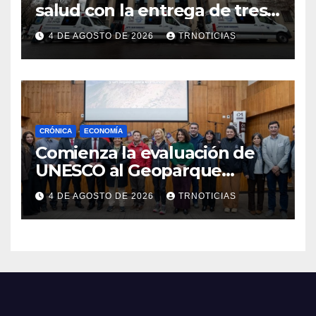
salud con la entrega de tres
nuevas ambulancias para
4 DE AGOSTO DE 2026
TRNOTICIAS
Cauquenes y Sagrada Familia
CRÓNICA
ECONOMÍA
Comienza la evaluación de
UNESCO al Geoparque
Aspirante Pillanmapu en el
4 DE AGOSTO DE 2026
TRNOTICIAS
Maule