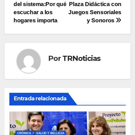
del sistema:Por qué
Plaza Didáctica con
de
escuchar a los
Juegos Sensoriales
entradas
hogares importa
y Sonoros
Por
TRNoticias
Entrada relacionada
CRÓNICA
SALUD Y BELLEZA