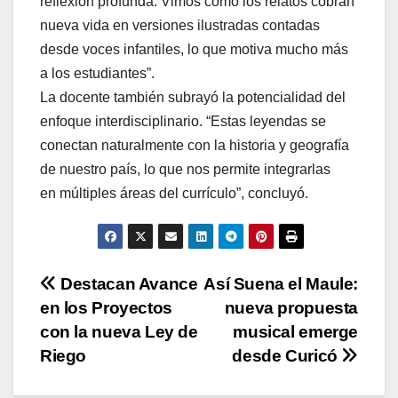
reflexión profunda. Vimos cómo los relatos cobran
nueva vida en versiones ilustradas contadas
desde voces infantiles, lo que motiva mucho más
a los estudiantes”.
La docente también subrayó la potencialidad del
enfoque interdisciplinario. “Estas leyendas se
conectan naturalmente con la historia y geografía
de nuestro país, lo que nos permite integrarlas
en múltiples áreas del currículo”, concluyó.
Navegación
Destacan Avance
Así Suena el Maule:
en los Proyectos
nueva propuesta
de
con la nueva Ley de
musical emerge
entradas
Riego
desde Curicó