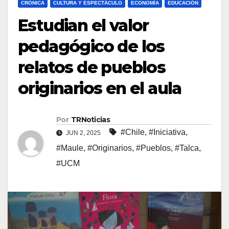
CRÓNICA
CULTURA Y ESPECTÁCULO
ECONOMÍA
EDUCACIÓN
Estudian el valor
pedagógico de los
relatos de pueblos
originarios en el aula
Por
TRNoticias
#Chile
,
#Iniciativa
,
JUN 2, 2025
#Maule
,
#Originarios
,
#Pueblos
,
#Talca
,
#UCM