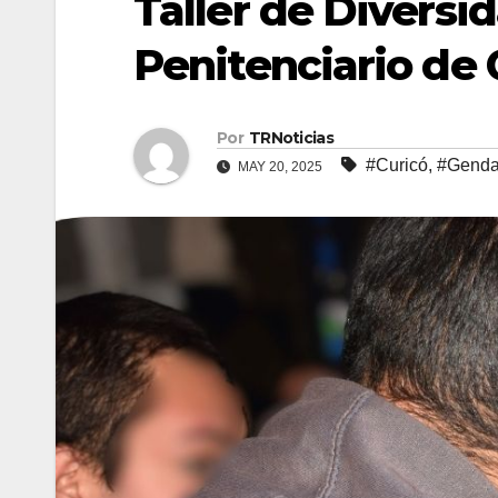
Taller de Diversi
Penitenciario de 
Por
TRNoticias
#Curicó
,
#Genda
MAY 20, 2025