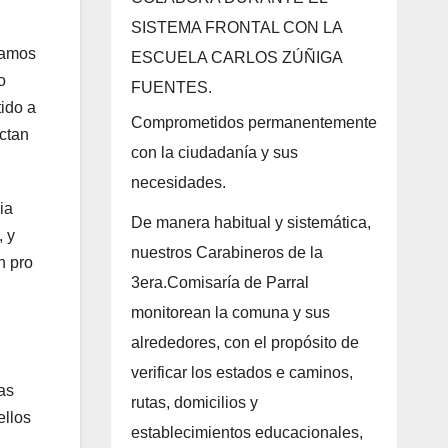
SISTEMA FRONTAL CON LA
tamos
ESCUELA CARLOS ZÚÑIGA
o
FUENTES.
tido a
Comprometidos permanentemente
ectan
con la ciudadanía y sus
necesidades.
ia
De manera habitual y sistemática,
, y
nuestros Carabineros de la
n pro
3era.Comisaría de Parral
monitorean la comuna y sus
alrededores, con el propósito de
verificar los estados e caminos,
as
rutas, domicilios y
ellos
establecimientos educacionales,