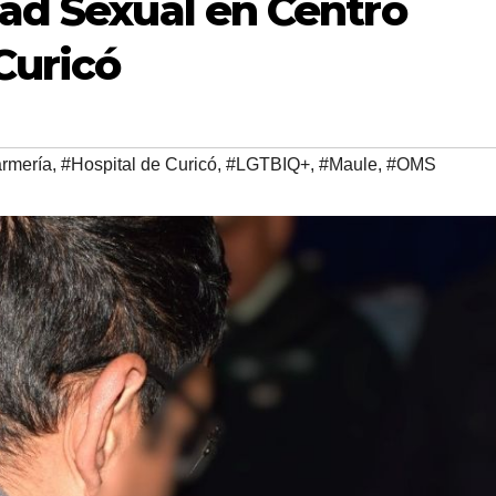
dad Sexual en Centro
Curicó
rmería
,
#Hospital de Curicó
,
#LGTBIQ+
,
#Maule
,
#OMS