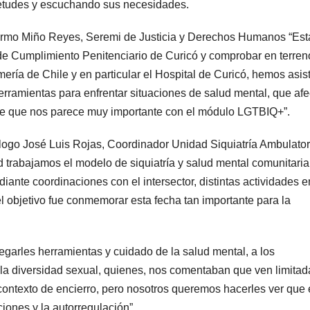
ietudes y escuchando sus necesidades.
illermo Miño Reyes, Seremi de Justicia y Derechos Humanos “Es
de Cumplimiento Penitenciario de Curicó y comprobar en terren
ería de Chile y en particular el Hospital de Curicó, hemos asis
erramientas para enfrentar situaciones de salud mental, que af
que que nos parece muy importante con el módulo LGTBIQ+”.
ólogo José Luis Rojas, Coordinador Unidad Siquiatría Ambulator
 trabajamos el modelo de siquiatría y salud mental comunitaria
iante coordinaciones con el intersector, distintas actividades e
l objetivo fue conmemorar esta fecha tan importante para la
garles herramientas y cuidado de la salud mental, a los
 la diversidad sexual, quienes, nos comentaban que ven limitad
 contexto de encierro, pero nosotros queremos hacerles ver que 
iones y la autorregulación”.