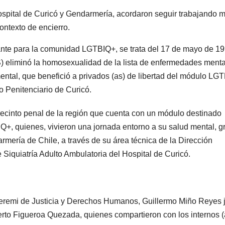
 Hospital de Curicó y Gendarmería, acordaron seguir trabajando 
contexto de encierro.
nte para la comunidad LGTBIQ+, se trata del 17 de mayo de 1
 eliminó la homosexualidad de la lista de enfermedades menta
 mental, que benefició a privados (as) de libertad del módulo LG
o Penitenciario de Curicó.
 recinto penal de la región que cuenta con un módulo destinado
, quienes, vivieron una jornada entorno a su salud mental, g
rmería de Chile, a través de su área técnica de la Dirección
iquiatría Adulto Ambulatoria del Hospital de Curicó.
 Seremi de Justicia y Derechos Humanos, Guillermo Miño Reyes 
erto Figueroa Quezada, quienes compartieron con los internos (