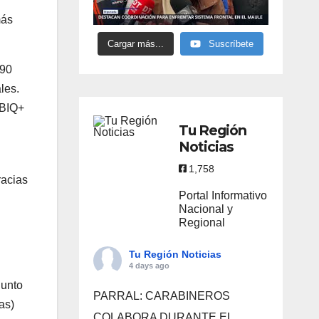
más
Cargar más...
Suscríbete
990
les.
TBIQ+
Tu Región
Noticias
1,758
racias
Portal Informativo
Nacional y
Regional
Tu Región Noticias
4 days ago
junto
PARRAL: CARABINEROS
as)
COLABORA DURANTE EL