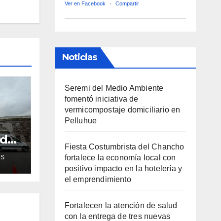
Ver en Facebook
·
Compartir
Noticias
Seremi del Medio Ambiente
fomentó iniciativa de
vermicompostaje domiciliario en
Pelluhue
ud
Fiesta Costumbrista del Chancho
de
fortalece la economía local con
AS
positivo impacto en la hotelería y
ra
el emprendimiento
Fortalecen la atención de salud
con la entrega de tres nuevas