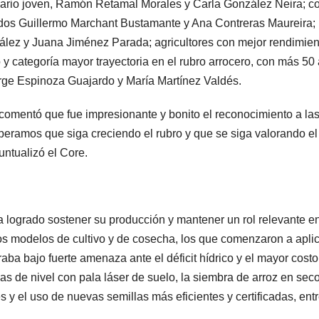
suario joven, Ramón Retamal Morales y Carla González Neira; 
uidos Guillermo Marchant Bustamante y Ana Contreras Maureira;
ález y Juana Jiménez Parada; agricultores con mejor rendimien
y categoría mayor trayectoria en el rubro arrocero, con más 50
orge Espinoza Guajardo y María Martínez Valdés.
 comentó que fue impresionante y bonito el reconocimiento a la
speramos que siga creciendo el rubro y que se siga valorando el
untualizó el Core.
ha logrado sostener su producción y mantener un rol relevante en
s modelos de cultivo y de cosecha, los que comenzaron a apli
ba bajo fuerte amenaza ante el déficit hídrico y el mayor costo
as de nivel con pala láser de suelo, la siembra de arroz en seco
y el uso de nuevas semillas más eficientes y certificadas, ent