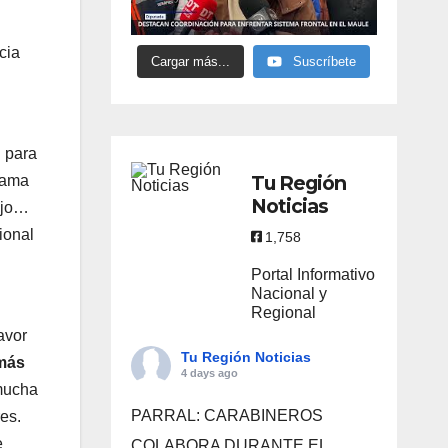
cia
Cargar más...
Suscríbete
l para
Tu Región
rama
Noticias
bajo…
ional
1,758
Portal Informativo
Nacional y
Regional
avor
Tu Región Noticias
más
4 days ago
 mucha
PARRAL: CARABINEROS
es.
e
COLABORA DURANTE EL