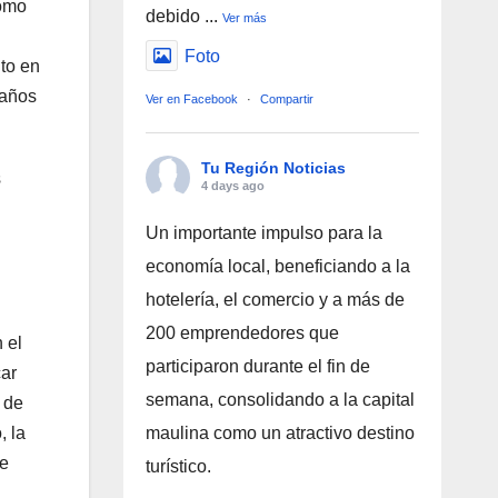
como
debido
...
Ver más
Foto
to en
 años
Ver en Facebook
·
Compartir
Tu Región Noticias
s
4 days ago
Un importante impulso para la
economía local, beneficiando a la
hotelería, el comercio y a más de
200 emprendedores que
 el
participaron durante el fin de
car
semana, consolidando a la capital
 de
, la
maulina como un atractivo destino
re
turístico.