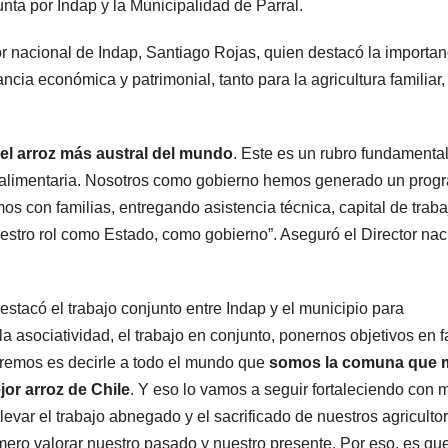
nta por Indap y la Municipalidad de Parral.
or nacional de Indap, Santiago Rojas, quien destacó la importan
cia económica y patrimonial, tanto para la agricultura familiar,
 el arroz más austral del mundo
. Este es un rubro fundamenta
ía alimentaria. Nosotros como gobierno hemos generado un prog
os con familias, entregando asistencia técnica, capital de tra
stro rol como Estado, como gobierno”. Aseguró el Director nac
destacó el trabajo conjunto entre Indap y el municipio para
 la asociatividad, el trabajo en conjunto, ponernos objetivos en f
ueremos es decirle a todo el mundo que
somos la comuna que 
or arroz de Chile
. Y eso lo vamos a seguir fortaleciendo con
var el trabajo abnegado y el sacrificado de nuestros agricultor
mero valorar nuestro pasado y nuestro presente. Por eso, es qu