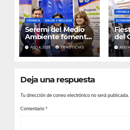
CRÓNICA
CRÓNICA
SALUD Y BELLEZA
ECONOMÍ
Seremi del Medio
Fies
Ambiente fomentó
del 
iniciativa de
fort
AGO 4, 2026
TRNOTICIAS
AGO 4
vermicompostaje
econ
domiciliario en
posi
Pelluhue
la ho
emp
Deja una respuesta
Tu dirección de correo electrónico no será publicada.
Comentario
*