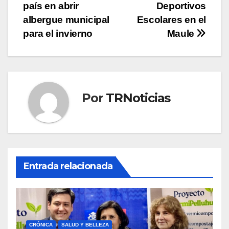
de
país en abrir
Deportivos
entradas
albergue municipal
Escolares en el
para el invierno
Maule
Por
TRNoticias
Entrada relacionada
CRÓNICA
SALUD Y BELLEZA