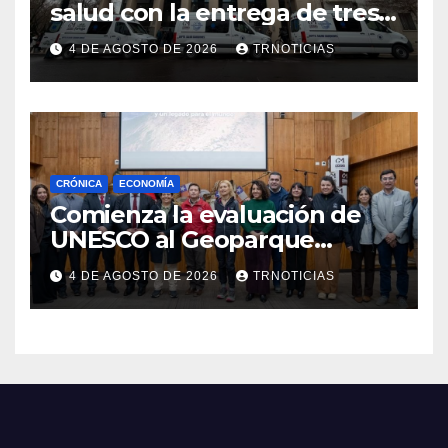
salud con la entrega de tres
nuevas ambulancias para
4 DE AGOSTO DE 2026
TRNOTICIAS
Cauquenes y Sagrada Familia
CRÓNICA
ECONOMÍA
Comienza la evaluación de
UNESCO al Geoparque
Aspirante Pillanmapu en el
4 DE AGOSTO DE 2026
TRNOTICIAS
Maule