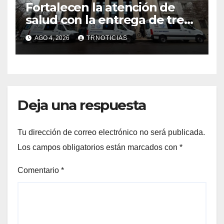
Fortalecen la atención de
salud con la entrega de tres
nuevas ambulancias para
AGO 4, 2026
TRNOTICIAS
Cauquenes y Sagrada Familia
Deja una respuesta
Tu dirección de correo electrónico no será publicada.
Los campos obligatorios están marcados con
*
Comentario
*