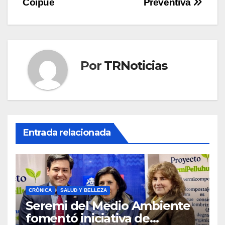
Coipué
Preventiva
Por
TRNoticias
Entrada relacionada
CRÓNICA
SALUD Y BELLEZA
Seremi del Medio Ambiente
fomentó iniciativa de