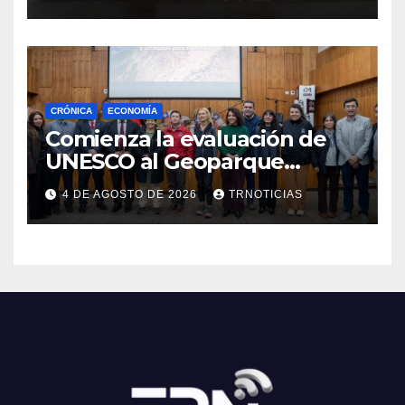
Cauquenes y Sagrada Familia
CRÓNICA
ECONOMÍA
Comienza la evaluación de
UNESCO al Geoparque
Aspirante Pillanmapu en el
4 DE AGOSTO DE 2026
TRNOTICIAS
Maule