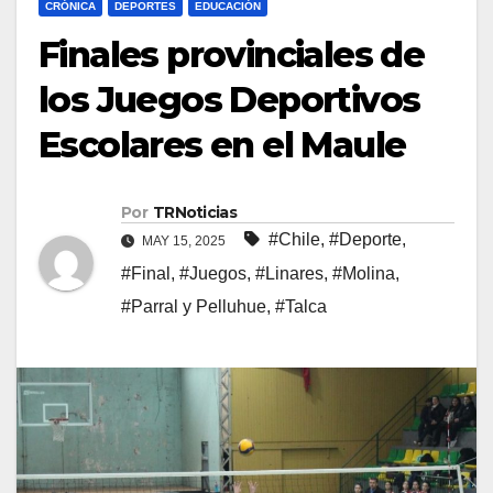
CRÓNICA
DEPORTES
EDUCACIÓN
Finales provinciales de
los Juegos Deportivos
Escolares en el Maule
Por
TRNoticias
#Chile
,
#Deporte
,
MAY 15, 2025
#Final
,
#Juegos
,
#Linares
,
#Molina
,
#Parral y Pelluhue
,
#Talca