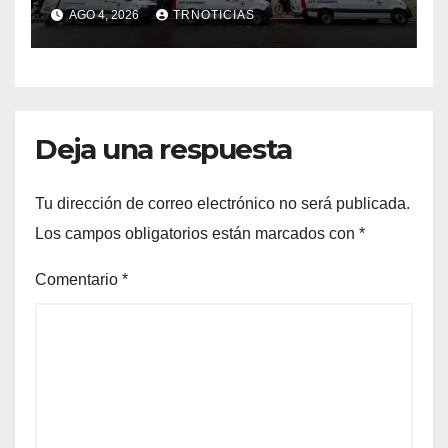
nuevas ambulancias para
AGO 4, 2026
TRNOTICIAS
Cauquenes y Sagrada Familia
Deja una respuesta
Tu dirección de correo electrónico no será publicada.
Los campos obligatorios están marcados con
*
Comentario
*