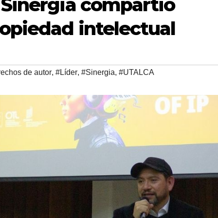
 Sinergia compartió
opiedad intelectual
echos de autor
,
#Líder
,
#Sinergia
,
#UTALCA