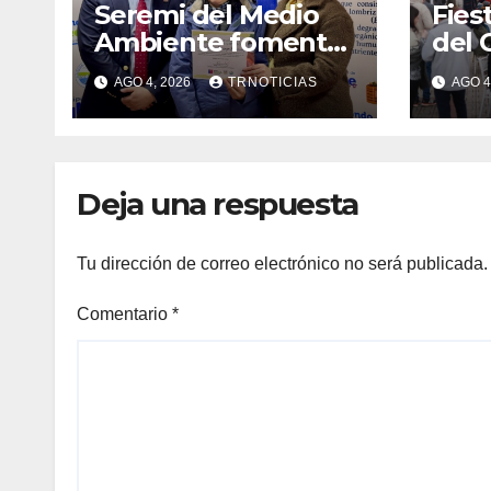
Seremi del Medio
Fies
Ambiente fomentó
del 
iniciativa de
fort
AGO 4, 2026
TRNOTICIAS
AGO 4
vermicompostaje
econ
domiciliario en
posi
Pelluhue
la ho
emp
Deja una respuesta
Tu dirección de correo electrónico no será publicada.
Comentario
*