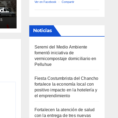
Ver en Facebook
·
Compartir
ud
de
AS
ra
Noticias
Seremi del Medio Ambiente
fomentó iniciativa de
vermicompostaje domiciliario en
Pelluhue
Fiesta Costumbrista del Chancho
fortalece la economía local con
positivo impacto en la hotelería y
el emprendimiento
Fortalecen la atención de salud
con la entrega de tres nuevas