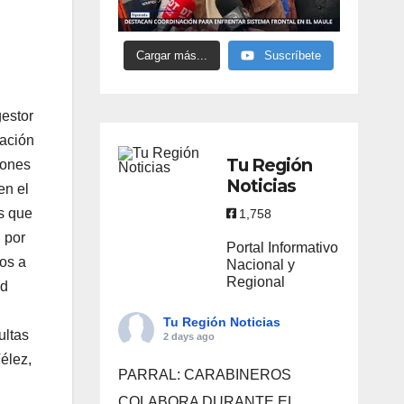
Cargar más...
Suscríbete
gestor
ración
Tu Región
iones
Noticias
en el
es que
1,758
 por
Portal Informativo
mos a
Nacional y
Regional
ad
Tu Región Noticias
ultas
2 days ago
élez,
PARRAL: CARABINEROS
COLABORA DURANTE EL