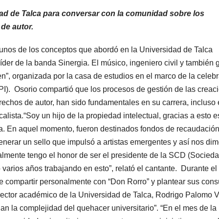
dad de Talca para conversar con la comunidad sobre los
de autor.
gunos de los conceptos que abordó en la Universidad de Talca
er de la banda Sinergia. El músico, ingeniero civil y también 
ien”, organizada por la casa de estudios en el marco de la celeb
(PI). Osorio compartió que los procesos de gestión de las creac
echos de autor, han sido fundamentales en su carrera, incluso 
lista.“Soy un hijo de la propiedad intelectual, gracias a esto 
a. En aquel momento, fueron destinados fondos de recaudación
enerar un sello que impulsó a artistas emergentes y así nos di
almente tengo el honor de ser el presidente de la SCD (Socied
 varios años trabajando en esto”, relató el cantante. Durante el
 de compartir personalmente con “Don Rorro” y plantear sus cons
errector académico de la Universidad de Talca, Rodrigo Palomo V
n la complejidad del quehacer universitario”. “En el mes de la