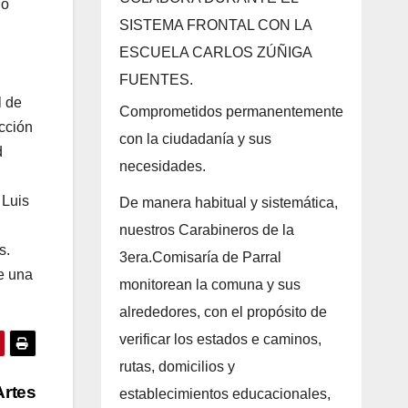
lo
SISTEMA FRONTAL CON LA
ESCUELA CARLOS ZÚÑIGA
FUENTES.
l de
Comprometidos permanentemente
ección
con la ciudadanía y sus
d
necesidades.
 Luis
De manera habitual y sistemática,
nuestros Carabineros de la
s.
3era.Comisaría de Parral
e una
monitorean la comuna y sus
alrededores, con el propósito de
verificar los estados e caminos,
rutas, domicilios y
Artes
establecimientos educacionales,