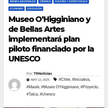
BIENES NACIONALES
CRÓNICA
CULTURA Y ESPECTÁCULO
ECONOMÍA
EDUCACIÓN
Museo O’Higginiano y
de Bellas Artes
implementará plan
piloto financiado por la
UNESCO
Por
TRNoticias
#Chile
,
#Iniciativa
,
MAY 12, 2025
#Maule
,
#Museo O’Higginiano
,
#Proyecto
,
#Talca
,
#Unesco