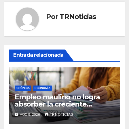
Por
TRNoticias
Entrada relacionada
CRÓNICA
ECONOMÍA
Empleo maulino no logra
absorber la creciente
demanda por trabajo
AGO 9, 2026
TRNOTICIAS