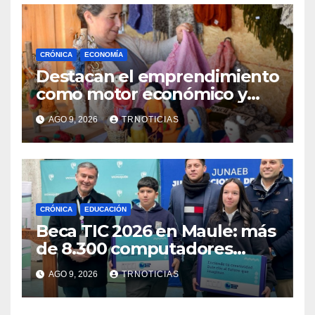
CRÓNICA
ECONOMÍA
Destacan el emprendimiento
como motor económico y
anuncia fortalecer apoyos
AGO 9, 2026
TRNOTICIAS
para empleo autónomo
CRÓNICA
EDUCACIÓN
Beca TIC 2026 en Maule: más
de 8.300 computadores
están siendo entregados en
AGO 9, 2026
TRNOTICIAS
la región