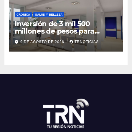
CRÓNICA
SALUD Y BELLEZA
Inversión de 3 mil 500
millones de pesos para
mejorar el Cesfam
9 DE AGOSTO DE 2026
TRNOTICIAS
Astaburuaga