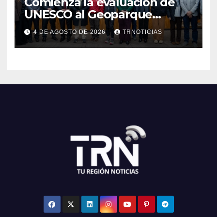
Comienza la evaluación de
UNESCO al Geoparque
Aspirante Pillanmapu en el
4 DE AGOSTO DE 2026
TRNOTICIAS
Maule