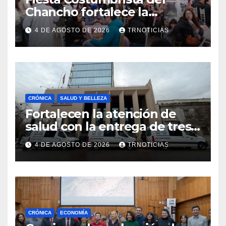
Chancho fortalece la
economía local con positivo
4 DE AGOSTO DE 2026
TRNOTICIAS
impacto en la hotelería y el
emprendimiento
CRÓNICA
SALUD Y BELLEZA
Fortalecen la atención de
salud con la entrega de tres
nuevas ambulancias para
4 DE AGOSTO DE 2026
TRNOTICIAS
Cauquenes y Sagrada Familia
CRÓNICA
ECONOMÍA