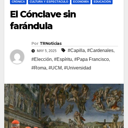
CRÓNICA
CULTURA Y ESPECTÁCULO
ECONOMÍA
EDUCACIÓN
El Cónclave sin
farándula
Por
TRNoticias
#Capilla
,
#Cardenales
,
MAY 5, 2025
#Elección
,
#Espíritu
,
#Papa Francisco
,
#Roma
,
#UCM
,
#Universidad