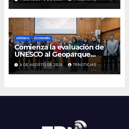
Cauquenes y Sagrada Familia
CRÓNICA
ECONOMÍA
Comienza la evaluación de
UNESCO al Geoparque
Aspirante Pillanmapu en el
4 DE AGOSTO DE 2026
TRNOTICIAS
Maule