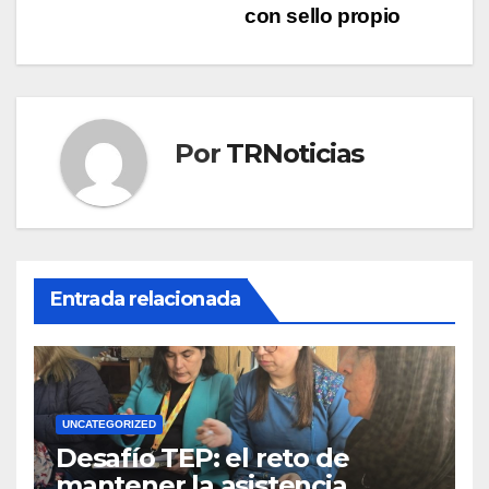
de
con sello propio
entradas
Por
TRNoticias
Entrada relacionada
UNCATEGORIZED
Desafío TEP: el reto de
mantener la asistencia