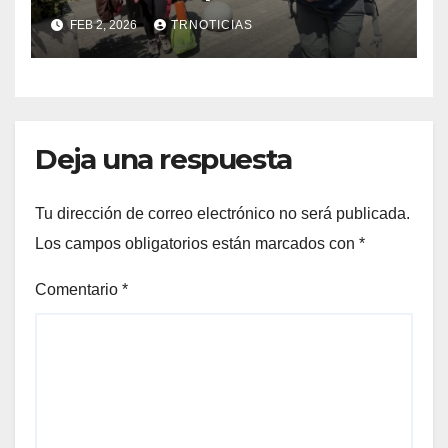
nacional de apoyo en el
FEB 2, 2026
TRNOTICIAS
Biobío
Deja una respuesta
Tu dirección de correo electrónico no será publicada.
Los campos obligatorios están marcados con
*
Comentario
*