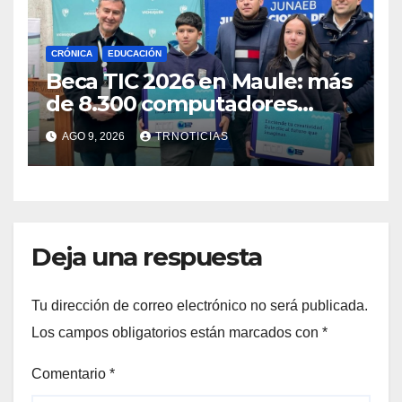
CRÓNICA
EDUCACIÓN
Beca TIC 2026 en Maule: más
de 8.300 computadores
están siendo entregados en
AGO 9, 2026
TRNOTICIAS
la región
Deja una respuesta
Tu dirección de correo electrónico no será publicada.
Los campos obligatorios están marcados con
*
Comentario
*