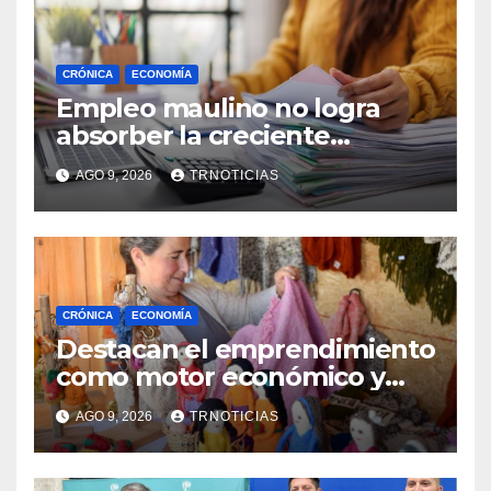
CRÓNICA
ECONOMÍA
Empleo maulino no logra
absorber la creciente
demanda por trabajo
AGO 9, 2026
TRNOTICIAS
CRÓNICA
ECONOMÍA
Destacan el emprendimiento
como motor económico y
anuncia fortalecer apoyos
AGO 9, 2026
TRNOTICIAS
para empleo autónomo