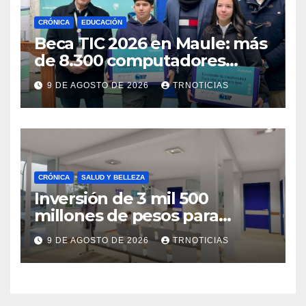
CRÓNICA
EDUCACIÓN
Beca TIC 2026 en Maule: más
de 8.300 computadores
están siendo entregados en
9 DE AGOSTO DE 2026
TRNOTICIAS
la región
CRÓNICA
SALUD Y BELLEZA
Inversión de 3 mil 500
millones de pesos para
mejorar el Cesfam
9 DE AGOSTO DE 2026
TRNOTICIAS
Astaburuaga