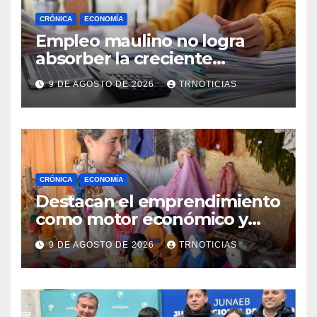
CRÓNICA
ECONOMÍA
Empleo maulino no logra
absorber la creciente
demanda por trabajo
9 DE AGOSTO DE 2026
TRNOTICIAS
CRÓNICA
ECONOMÍA
Destacan el emprendimiento
como motor económico y
anuncia fortalecer apoyos
9 DE AGOSTO DE 2026
TRNOTICIAS
para empleo autónomo