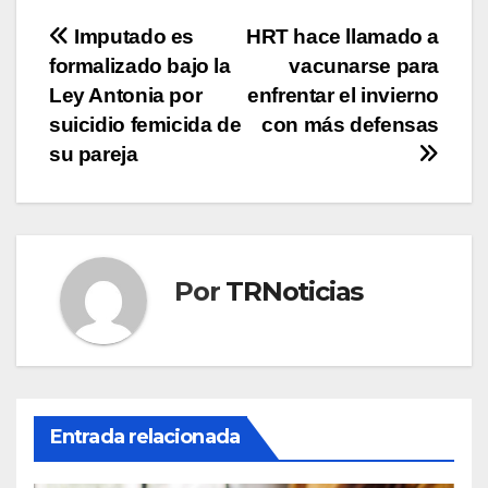
Navegación
Imputado es
HRT hace llamado a
formalizado bajo la
vacunarse para
de
Ley Antonia por
enfrentar el invierno
entradas
suicidio femicida de
con más defensas
su pareja
Por
TRNoticias
Entrada relacionada