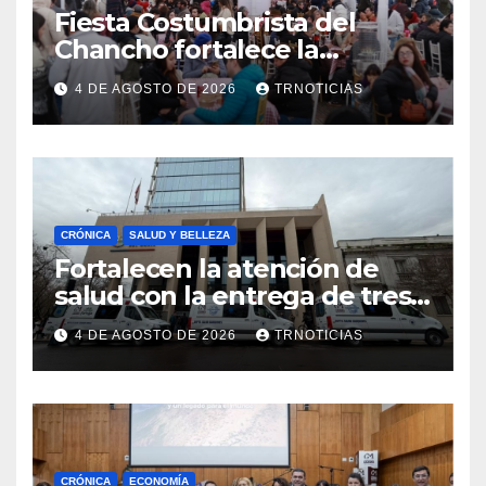
Fiesta Costumbrista del
Chancho fortalece la
economía local con positivo
4 DE AGOSTO DE 2026
TRNOTICIAS
impacto en la hotelería y el
emprendimiento
CRÓNICA
SALUD Y BELLEZA
Fortalecen la atención de
salud con la entrega de tres
nuevas ambulancias para
4 DE AGOSTO DE 2026
TRNOTICIAS
Cauquenes y Sagrada Familia
CRÓNICA
ECONOMÍA