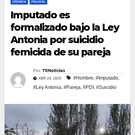
CRÓNICA
POLICIAL
Imputado es
formalizado bajo la Ley
Antonia por suicidio
femicida de su pareja
Por
TRNoticias
#Hombre
,
#Imputado
,
ABR 24, 2025
#Ley Antonia
,
#Pareja
,
#PDI
,
#Suicidio