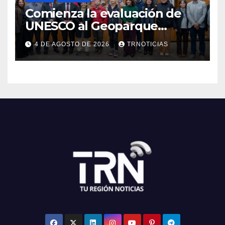
Comienza la evaluación de
UNESCO al Geoparque
Aspirante Pillanmapu en el
4 DE AGOSTO DE 2026
TRNOTICIAS
Maule