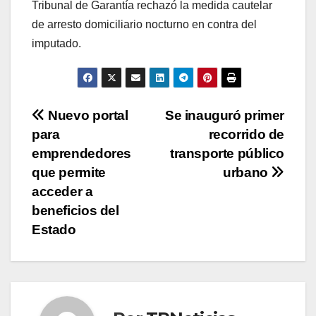
Tribunal de Garantía rechazó la medida cautelar
de arresto domiciliario nocturno en contra del
imputado.
Navegación
Nuevo portal
Se inauguró primer
para
recorrido de
de
emprendedores
transporte público
entradas
que permite
urbano
acceder a
beneficios del
Estado