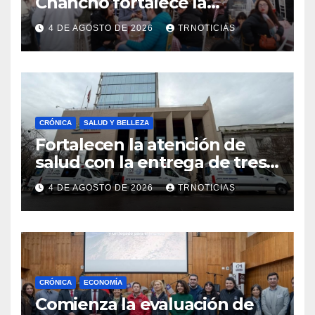
Chancho fortalece la
economía local con positivo
4 DE AGOSTO DE 2026
TRNOTICIAS
impacto en la hotelería y el
emprendimiento
CRÓNICA
SALUD Y BELLEZA
Fortalecen la atención de
salud con la entrega de tres
nuevas ambulancias para
4 DE AGOSTO DE 2026
TRNOTICIAS
Cauquenes y Sagrada Familia
CRÓNICA
ECONOMÍA
Comienza la evaluación de