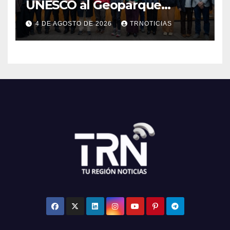
UNESCO al Geoparque
Aspirante Pillanmapu en el
4 DE AGOSTO DE 2026
TRNOTICIAS
Maule