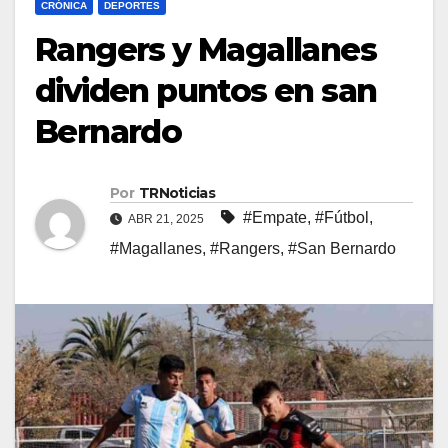
CRÓNICA
DEPORTES
Rangers y Magallanes
dividen puntos en san
Bernardo
Por
TRNoticias
#Empate
,
#Fútbol
,
ABR 21, 2025
#Magallanes
,
#Rangers
,
#San Bernardo