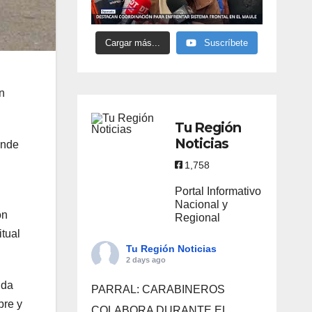
Cargar más...
Suscríbete
n
Tu Región
Noticias
onde
1,758
Portal Informativo
Nacional y
on
Regional
itual
Tu Región Noticias
2 days ago
nda
PARRAL: CARABINEROS
bre y
COLABORA DURANTE EL