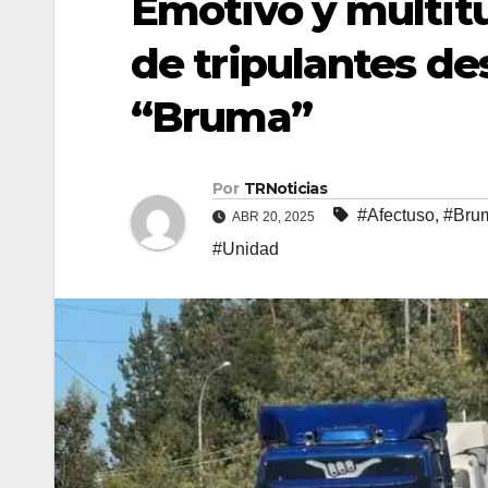
Emotivo y multitu
de tripulantes de
“Bruma”
Por
TRNoticias
#Afectuso
,
#Bru
ABR 20, 2025
#Unidad