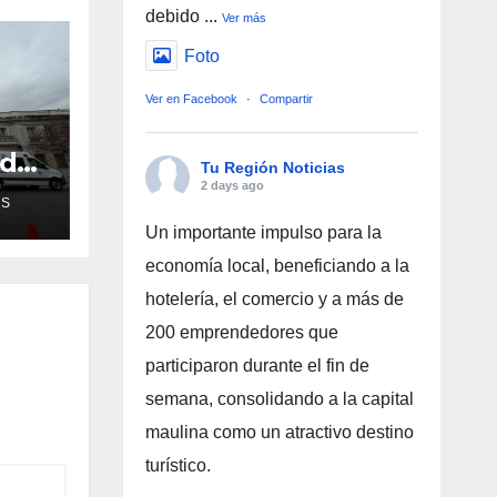
debido
...
Ver más
Foto
Ver en Facebook
·
Compartir
ud
Tu Región Noticias
de
2 days ago
AS
Un importante impulso para la
ra
economía local, beneficiando a la
hotelería, el comercio y a más de
200 emprendedores que
participaron durante el fin de
semana, consolidando a la capital
maulina como un atractivo destino
turístico.