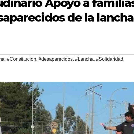
dinario Apoyo a familia
saparecidos de la lancha
ma
,
#Constitución
,
#desaparecidos
,
#Lancha
,
#Solidaridad
,