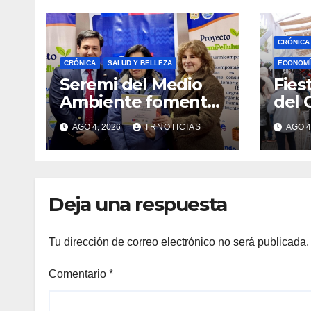
CRÓNICA
CRÓNICA
SALUD Y BELLEZA
ECONOMÍ
Seremi del Medio
Fies
Ambiente fomentó
del 
iniciativa de
fort
AGO 4, 2026
TRNOTICIAS
AGO 4
vermicompostaje
econ
domiciliario en
posi
Pelluhue
la ho
emp
Deja una respuesta
Tu dirección de correo electrónico no será publicada.
Comentario
*