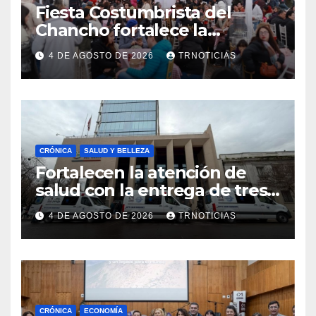
Fiesta Costumbrista del
Chancho fortalece la
economía local con positivo
4 DE AGOSTO DE 2026
TRNOTICIAS
impacto en la hotelería y el
emprendimiento
CRÓNICA
SALUD Y BELLEZA
Fortalecen la atención de
salud con la entrega de tres
nuevas ambulancias para
4 DE AGOSTO DE 2026
TRNOTICIAS
Cauquenes y Sagrada Familia
CRÓNICA
ECONOMÍA