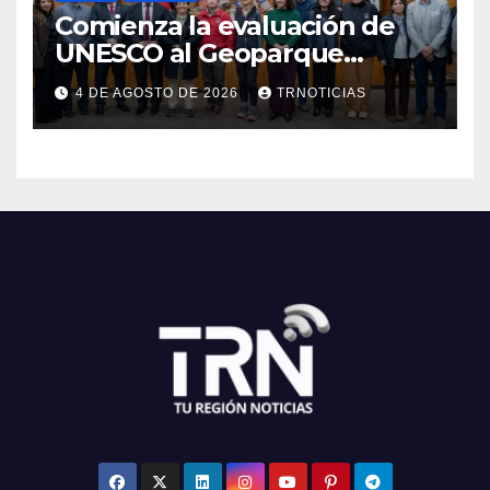
Comienza la evaluación de
UNESCO al Geoparque
Aspirante Pillanmapu en el
4 DE AGOSTO DE 2026
TRNOTICIAS
Maule