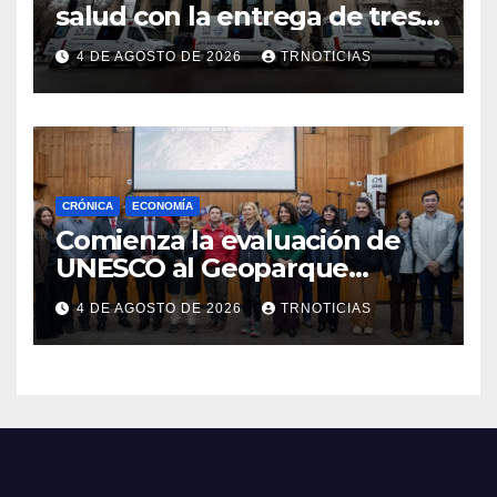
salud con la entrega de tres
nuevas ambulancias para
4 DE AGOSTO DE 2026
TRNOTICIAS
Cauquenes y Sagrada Familia
CRÓNICA
ECONOMÍA
Comienza la evaluación de
UNESCO al Geoparque
Aspirante Pillanmapu en el
4 DE AGOSTO DE 2026
TRNOTICIAS
Maule