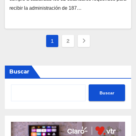
recibir la administración de 187…
Paginación
1
2
de
entradas
Buscar
Buscar