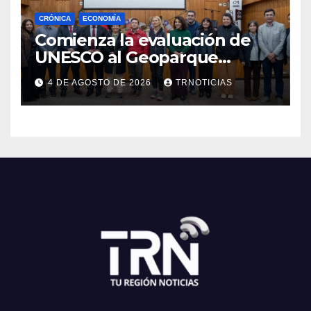
CRÓNICA
ECONOMÍA
Comienza la evaluación de
UNESCO al Geoparque
Aspirante Pillanmapu en el
4 DE AGOSTO DE 2026
TRNOTICIAS
Maule