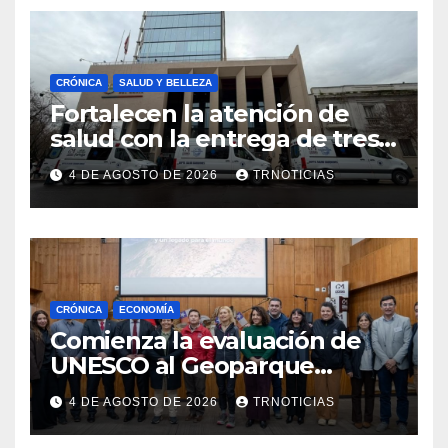
CRÓNICA
SALUD Y BELLEZA
Fortalecen la atención de
salud con la entrega de tres
nuevas ambulancias para
4 DE AGOSTO DE 2026
TRNOTICIAS
Cauquenes y Sagrada Familia
CRÓNICA
ECONOMÍA
Comienza la evaluación de
UNESCO al Geoparque
Aspirante Pillanmapu en el
4 DE AGOSTO DE 2026
TRNOTICIAS
Maule