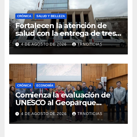
CRÓNICA
SALUD Y BELLEZA
Fortalecen la atención de
salud con la entrega de tres
nuevas ambulancias para
4 DE AGOSTO DE 2026
TRNOTICIAS
Cauquenes y Sagrada Familia
CRÓNICA
ECONOMÍA
Comienza la evaluación de
UNESCO al Geoparque
Aspirante Pillanmapu en el
4 DE AGOSTO DE 2026
TRNOTICIAS
Maule