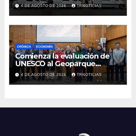
nuevas ambulancias para
4 DE AGOSTO DE 2026
TRNOTICIAS
Cauquenes y Sagrada Familia
CRÓNICA
ECONOMÍA
Comienza la evaluación de
UNESCO al Geoparque
Aspirante Pillanmapu en el
4 DE AGOSTO DE 2026
TRNOTICIAS
Maule