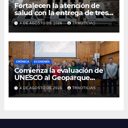
Fortalecen la atención de
salud con la entrega de tres
nuevas ambulancias para
4 DE AGOSTO DE 2026
TRNOTICIAS
Cauquenes y Sagrada Familia
CRÓNICA
ECONOMÍA
Comienza la evaluación de
UNESCO al Geoparque
Aspirante Pillanmapu en el
4 DE AGOSTO DE 2026
TRNOTICIAS
Maule