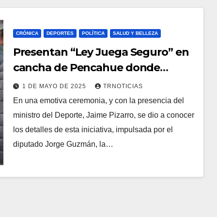
CRÓNICA
DEPORTES
POLÍTICA
SALUD Y BELLEZA
Presentan “Ley Juega Seguro” en
cancha de Pencahue donde
falleció futbolista que inspiró el
1 DE MAYO DE 2025
TRNOTICIAS
proyecto
En una emotiva ceremonia, y con la presencia del
ministro del Deporte, Jaime Pizarro, se dio a conocer
los detalles de esta iniciativa, impulsada por el
diputado Jorge Guzmán, la…