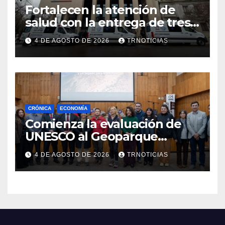
Fortalecen la atención de
salud con la entrega de tres
nuevas ambulancias para
4 DE AGOSTO DE 2026
TRNOTICIAS
Cauquenes y Sagrada Familia
CRÓNICA
ECONOMÍA
Comienza la evaluación de
UNESCO al Geoparque
Aspirante Pillanmapu en el
4 DE AGOSTO DE 2026
TRNOTICIAS
Maule