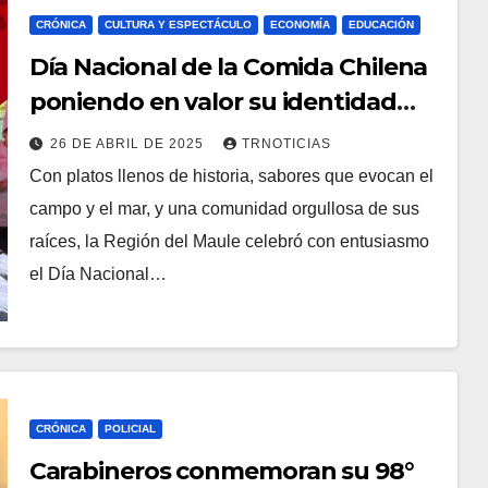
CRÓNICA
CULTURA Y ESPECTÁCULO
ECONOMÍA
EDUCACIÓN
Día Nacional de la Comida Chilena
poniendo en valor su identidad
culinaria
26 DE ABRIL DE 2025
TRNOTICIAS
Con platos llenos de historia, sabores que evocan el
campo y el mar, y una comunidad orgullosa de sus
raíces, la Región del Maule celebró con entusiasmo
el Día Nacional…
CRÓNICA
POLICIAL
Carabineros conmemoran su 98°