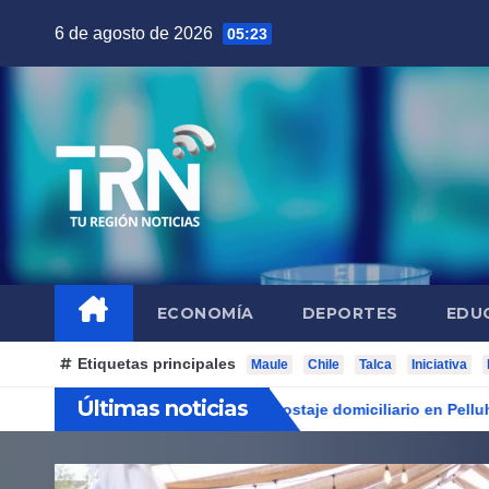
Saltar
6 de agosto de 2026
05:23
al
contenido
ECONOMÍA
DEPORTES
EDU
Etiquetas principales
Maule
Chile
Talca
Iniciativa
Últimas noticias
iva de vermicompostaje domiciliario en Pelluhue
Fiesta Cos