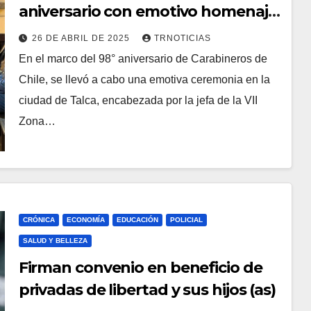
aniversario con emotivo homenaje
a sus mártires
26 DE ABRIL DE 2025
TRNOTICIAS
En el marco del 98° aniversario de Carabineros de
Chile, se llevó a cabo una emotiva ceremonia en la
ciudad de Talca, encabezada por la jefa de la VII
Zona…
CRÓNICA
ECONOMÍA
EDUCACIÓN
POLICIAL
SALUD Y BELLEZA
Firman convenio en beneficio de
privadas de libertad y sus hijos (as)