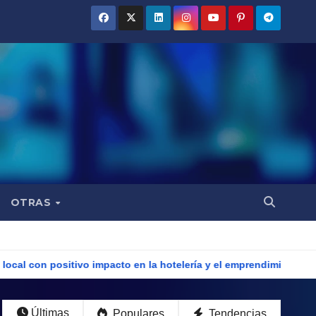
OTRAS
mpacto en la hotelería y el emprendimiento
Fortalecen la a
Últimas
Populares
Tendencias